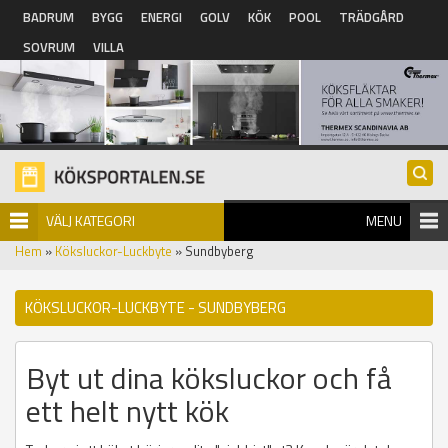
Hoppa till huvudinnehåll
BADRUM
BYGG
ENERGI
GOLV
KÖK
POOL
TRÄDGÅRD
SOVRUM
VILLA
VÄLJ KATEGORI
MENU
Hem
»
Köksluckor-Luckbyte
» Sundbyberg
KÖKSLUCKOR-LUCKBYTE - SUNDBYBERG
Byt ut dina köksluckor och få
ett helt nytt kök