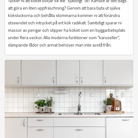
Tycker ni att köket börjar se lite "sjabbigt" ut? Kanske är det dags
att göra en liten uppfräschning? Genom att bara byta ut själva
köksluckorna och behålla stommarna kommer ni att förändra
utseendet och intrycket på ert kök radikalt. Samtidigt sparar ni
massor av pengar och slipper ha köket som en byggarbetsplats
under flera veckor. Alla moderna funktioner som "karuseller",
dämpande lådor och annat behöver man inte avstå från.