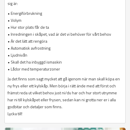
sig är:
• Energiförbrukning
• Volym
• Hur stor plats får de ta
• Inredningen i skåpet, vad är det vi behöver för vårt behov
• Är det lätt att rengöra
• Automatisk avfrostning
• Ljudnivån
• Skall det ha inbyggd ismaskin
• Lådor med temperaturzoner
Ja det finns som sagt mycket att gå igenom när man skall köpa en
ny frys eller ett kylskåp. Men börja i rätt ände med att först och
främst reda ut vilket behov just ni/du har och hur stort utrymme
har ni till kylskåpet eller frysen, sedan kan ni grotta ner er i alla
godbitar och detaljer som finns.
Lycka till!