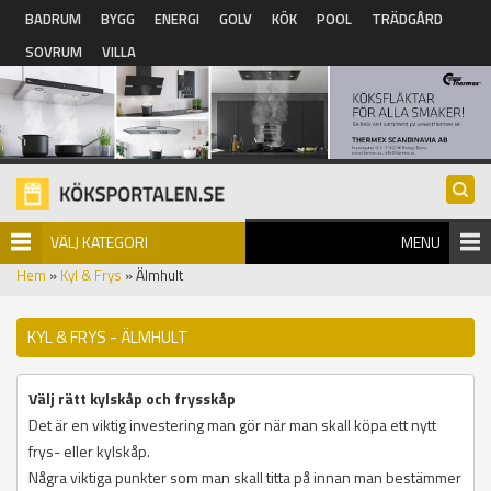
Hoppa till huvudinnehåll
BADRUM
BYGG
ENERGI
GOLV
KÖK
POOL
TRÄDGÅRD
SOVRUM
VILLA
VÄLJ KATEGORI
MENU
Hem
»
Kyl & Frys
» Älmhult
KYL & FRYS - ÄLMHULT
Välj rätt kylskåp och frysskåp
Det är en viktig investering man gör när man skall köpa ett nytt
frys- eller kylskåp.
Några viktiga punkter som man skall titta på innan man bestämmer