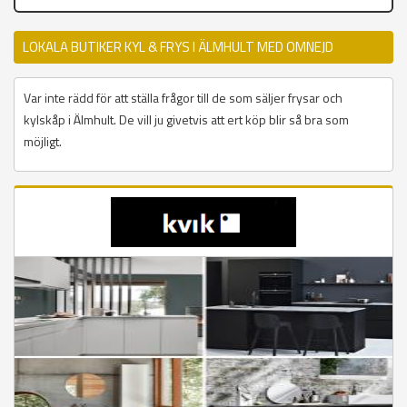
LOKALA BUTIKER KYL & FRYS I ÄLMHULT MED OMNEJD
Var inte rädd för att ställa frågor till de som säljer frysar och
kylskåp i Älmhult. De vill ju givetvis att ert köp blir så bra som
möjligt.