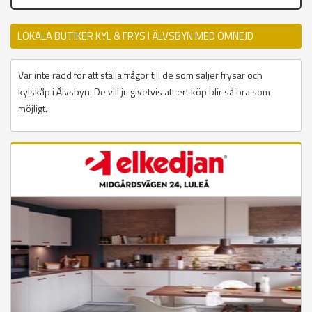
LOKALA BUTIKER KYL & FRYS I ÄLVSBYN MED OMNEJD
Var inte rädd för att ställa frågor till de som säljer frysar och
kylskåp i Älvsbyn. De vill ju givetvis att ert köp blir så bra som
möjligt.