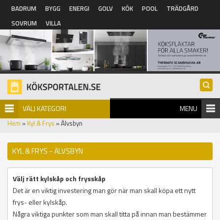
Hoppa till huvudinnehåll
BADRUM
BYGG
ENERGI
GOLV
KÖK
POOL
TRÄDGÅRD
SOVRUM
VILLA
VÄLJ KATEGORI
MENU
Hem
»
Kyl & Frys
» Älvsbyn
KYL & FRYS - ÄLVSBYN
Välj rätt kylskåp och frysskåp
Det är en viktig investering man gör när man skall köpa ett nytt
frys- eller kylskåp.
Några viktiga punkter som man skall titta på innan man bestämmer