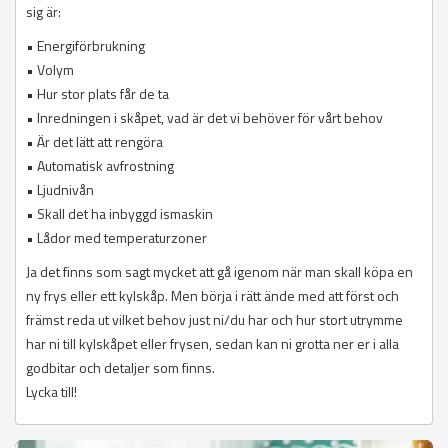
sig är:
• Energiförbrukning
• Volym
• Hur stor plats får de ta
• Inredningen i skåpet, vad är det vi behöver för vårt behov
• Är det lätt att rengöra
• Automatisk avfrostning
• Ljudnivån
• Skall det ha inbyggd ismaskin
• Lådor med temperaturzoner
Ja det finns som sagt mycket att gå igenom när man skall köpa en
ny frys eller ett kylskåp. Men börja i rätt ände med att först och
främst reda ut vilket behov just ni/du har och hur stort utrymme
har ni till kylskåpet eller frysen, sedan kan ni grotta ner er i alla
godbitar och detaljer som finns.
Lycka till!