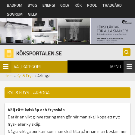
Hoppa till huvudinnehåll
BADRUM
BYGG
ENERGI
GOLV
KÖK
POOL
TRÄDGÅRD
SOVRUM
VILLA
VÄLJ KATEGORI
MENU
Hem
»
Kyl & Frys
» Arboga
KYL & FRYS - ARBOGA
Välj rätt kylskåp och frysskåp
Det är en viktig investering man gör när man skall köpa ett nytt
frys- eller kylskåp.
Några viktiga punkter som man skall titta på innan man bestämmer