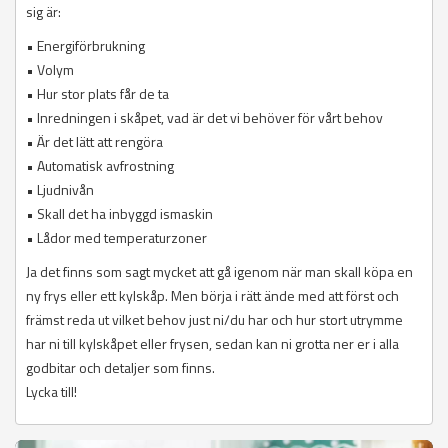
sig är:
• Energiförbrukning
• Volym
• Hur stor plats får de ta
• Inredningen i skåpet, vad är det vi behöver för vårt behov
• Är det lätt att rengöra
• Automatisk avfrostning
• Ljudnivån
• Skall det ha inbyggd ismaskin
• Lådor med temperaturzoner
Ja det finns som sagt mycket att gå igenom när man skall köpa en
ny frys eller ett kylskåp. Men börja i rätt ände med att först och
främst reda ut vilket behov just ni/du har och hur stort utrymme
har ni till kylskåpet eller frysen, sedan kan ni grotta ner er i alla
godbitar och detaljer som finns.
Lycka till!