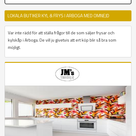
LOKALA BUTIKER KYL & FRYS I ARBOGA MED OMNEJD
Var inte rädd för att ställa frågor till de som säljer frysar och
kylskåp i Arboga. De vill ju givetvis att ert köp blir så bra som
möjligt.