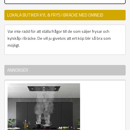
LOKALA BUTIKER KYL & FRYS I BRÄCKE MED OMNEJD
Var inte rädd för att ställa frågor till de som säljer frysar och
kylskåp i Bräcke. De vill ju givetvis att ert köp blir så bra som
möjligt.
ANNONSER