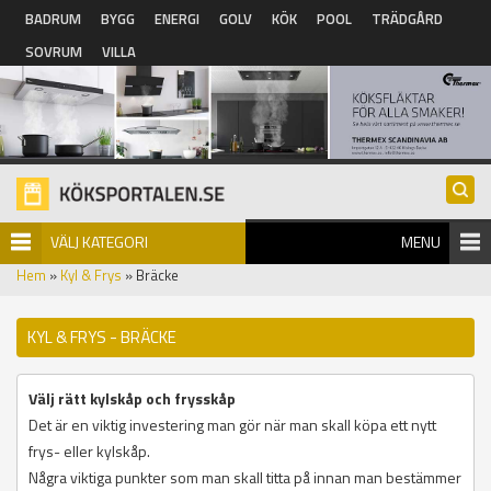
Hoppa till huvudinnehåll
BADRUM
BYGG
ENERGI
GOLV
KÖK
POOL
TRÄDGÅRD
SOVRUM
VILLA
VÄLJ KATEGORI
MENU
Hem
»
Kyl & Frys
» Bräcke
KYL & FRYS - BRÄCKE
Välj rätt kylskåp och frysskåp
Det är en viktig investering man gör när man skall köpa ett nytt
frys- eller kylskåp.
Några viktiga punkter som man skall titta på innan man bestämmer