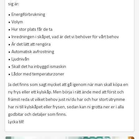
sig är:
• Energiförbrukning
• Volym
• Hur stor plats får de ta
• Inredningen i skåpet, vad är det vi behöver för vårt behov
• Är det lätt att rengöra
• Automatisk avfrostning
• Ljudnivån
• Skall det ha inbyggd ismaskin
• Lådor med temperaturzoner
Ja det finns som sagt mycket att gå igenom när man skall köpa en
ny frys eller ett kylskåp. Men börja i rätt ände med att först och
främst reda ut vilket behov just ni/du har och hur stort utrymme
har ni till kylskåpet eller frysen, sedan kan ni grotta ner er i alla
godbitar och detaljer som finns.
Lycka till!