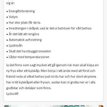
sig är:
• Energiförbrukning
• Volym
• Hur stor plats får de ta
• Inredningen i skåpet, vad är det vi behöver för vårt behov
• Är det lätt att rengöra
• Automatisk avfrostning
• Ljudnivån
• Skall det ha inbyggd ismaskin
• Lådor med temperaturzoner
Ja det finns som sagt mycket att gå igenom när man skall köpa en
ny frys eller ett kylskåp. Men börja i rätt ände med att först och
främst reda ut vilket behov just ni/du har och hur stort utrymme
har ni till kylskåpet eller frysen, sedan kan ni grotta ner er i alla
godbitar och detaljer som finns.
Lycka till!