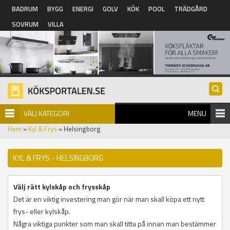
Hoppa till huvudinnehåll
BADRUM
BYGG
ENERGI
GOLV
KÖK
POOL
TRÄDGÅRD
SOVRUM
VILLA
VÄLJ KATEGORI
MENU
Hem
»
Kyl & Frys
» Helsingborg
KYL & FRYS - HELSINGBORG
Välj rätt kylskåp och frysskåp
Det är en viktig investering man gör när man skall köpa ett nytt
frys- eller kylskåp.
Några viktiga punkter som man skall titta på innan man bestämmer