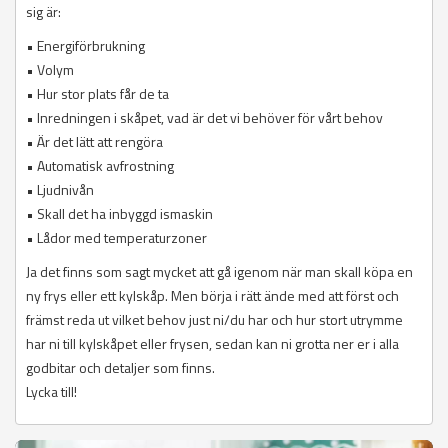
sig är:
• Energiförbrukning
• Volym
• Hur stor plats får de ta
• Inredningen i skåpet, vad är det vi behöver för vårt behov
• Är det lätt att rengöra
• Automatisk avfrostning
• Ljudnivån
• Skall det ha inbyggd ismaskin
• Lådor med temperaturzoner
Ja det finns som sagt mycket att gå igenom när man skall köpa en
ny frys eller ett kylskåp. Men börja i rätt ände med att först och
främst reda ut vilket behov just ni/du har och hur stort utrymme
har ni till kylskåpet eller frysen, sedan kan ni grotta ner er i alla
godbitar och detaljer som finns.
Lycka till!