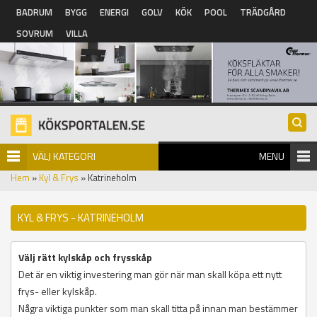
Hoppa till huvudinnehåll
BADRUM
BYGG
ENERGI
GOLV
KÖK
POOL
TRÄDGÅRD
SOVRUM
VILLA
VÄLJ KATEGORI
MENU
Hem
»
Kyl & Frys
» Katrineholm
KYL & FRYS - KATRINEHOLM
Välj rätt kylskåp och frysskåp
Det är en viktig investering man gör när man skall köpa ett nytt
frys- eller kylskåp.
Några viktiga punkter som man skall titta på innan man bestämmer