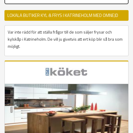
LOKALA BUTIKER KYL & FRYS I KATRINEHOLM MED OMNEJD
Var inte rädd för att ställa frågor till de som säljer frysar och
kylskåp i Katrineholm. De vill ju givetvis att ert köp blir så bra som
möjligt.