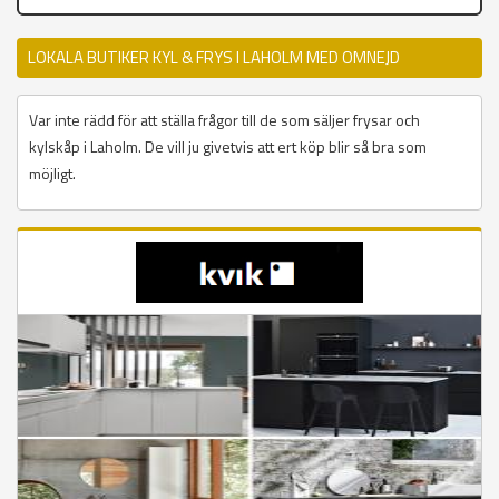
LOKALA BUTIKER KYL & FRYS I LAHOLM MED OMNEJD
Var inte rädd för att ställa frågor till de som säljer frysar och
kylskåp i Laholm. De vill ju givetvis att ert köp blir så bra som
möjligt.