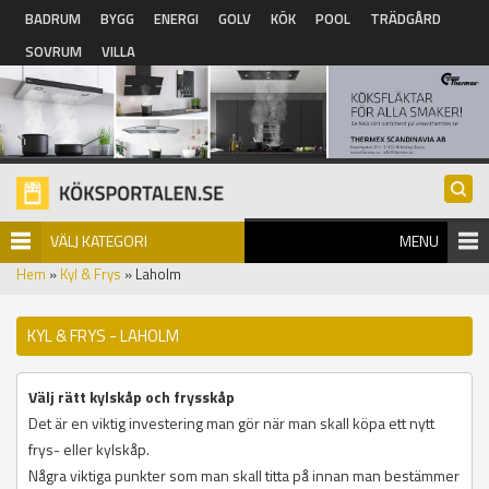
Hoppa till huvudinnehåll
BADRUM
BYGG
ENERGI
GOLV
KÖK
POOL
TRÄDGÅRD
SOVRUM
VILLA
VÄLJ KATEGORI
MENU
Hem
»
Kyl & Frys
» Laholm
KYL & FRYS - LAHOLM
Välj rätt kylskåp och frysskåp
Det är en viktig investering man gör när man skall köpa ett nytt
frys- eller kylskåp.
Några viktiga punkter som man skall titta på innan man bestämmer