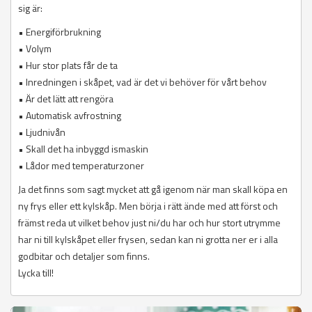
sig är:
• Energiförbrukning
• Volym
• Hur stor plats får de ta
• Inredningen i skåpet, vad är det vi behöver för vårt behov
• Är det lätt att rengöra
• Automatisk avfrostning
• Ljudnivån
• Skall det ha inbyggd ismaskin
• Lådor med temperaturzoner
Ja det finns som sagt mycket att gå igenom när man skall köpa en
ny frys eller ett kylskåp. Men börja i rätt ände med att först och
främst reda ut vilket behov just ni/du har och hur stort utrymme
har ni till kylskåpet eller frysen, sedan kan ni grotta ner er i alla
godbitar och detaljer som finns.
Lycka till!