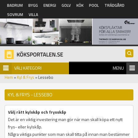
Hoppa till huvudinnehåll
BADRUM
BYGG
ENERGI
GOLV
KÖK
POOL
TRÄDGÅRD
SOVRUM
VILLA
VÄLJ KATEGORI
MENU
Hem
»
Kyl & Frys
» Lessebo
KYL & FRYS - LESSEBO
Välj rätt kylskåp och frysskåp
Det är en viktig investering man gör när man skall köpa ett nytt
frys- eller kylskåp.
Några viktiga punkter som man skall titta på innan man bestämmer