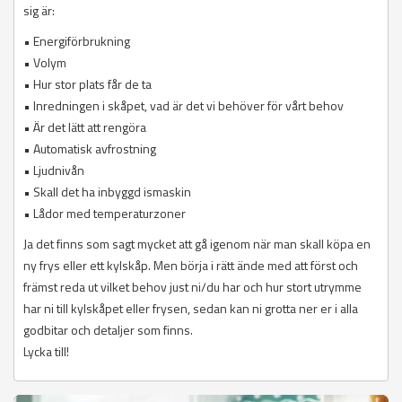
sig är:
• Energiförbrukning
• Volym
• Hur stor plats får de ta
• Inredningen i skåpet, vad är det vi behöver för vårt behov
• Är det lätt att rengöra
• Automatisk avfrostning
• Ljudnivån
• Skall det ha inbyggd ismaskin
• Lådor med temperaturzoner
Ja det finns som sagt mycket att gå igenom när man skall köpa en
ny frys eller ett kylskåp. Men börja i rätt ände med att först och
främst reda ut vilket behov just ni/du har och hur stort utrymme
har ni till kylskåpet eller frysen, sedan kan ni grotta ner er i alla
godbitar och detaljer som finns.
Lycka till!