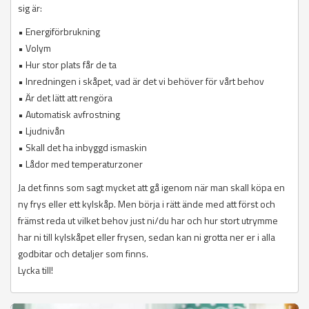
sig är:
• Energiförbrukning
• Volym
• Hur stor plats får de ta
• Inredningen i skåpet, vad är det vi behöver för vårt behov
• Är det lätt att rengöra
• Automatisk avfrostning
• Ljudnivån
• Skall det ha inbyggd ismaskin
• Lådor med temperaturzoner
Ja det finns som sagt mycket att gå igenom när man skall köpa en
ny frys eller ett kylskåp. Men börja i rätt ände med att först och
främst reda ut vilket behov just ni/du har och hur stort utrymme
har ni till kylskåpet eller frysen, sedan kan ni grotta ner er i alla
godbitar och detaljer som finns.
Lycka till!