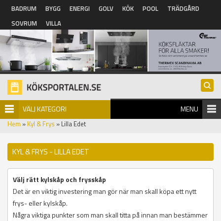
Hoppa till huvudinnehåll
BADRUM
BYGG
ENERGI
GOLV
KÖK
POOL
TRÄDGÅRD
SOVRUM
VILLA
VÄLJ KATEGORI
MENU
Hem
»
Kyl & Frys
» Lilla Edet
KYL & FRYS - LILLA EDET
Välj rätt kylskåp och frysskåp
Det är en viktig investering man gör när man skall köpa ett nytt
frys- eller kylskåp.
Några viktiga punkter som man skall titta på innan man bestämmer