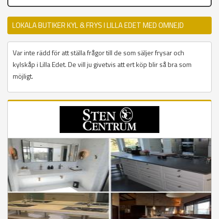
LOKALA BUTIKER KYL & FRYS I LILLA EDET MED OMNEJD
Var inte rädd för att ställa frågor till de som säljer frysar och
kylskåp i Lilla Edet. De vill ju givetvis att ert köp blir så bra som
möjligt.