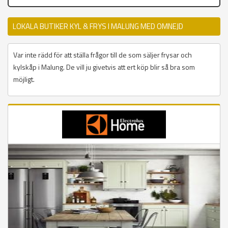
LOKALA BUTIKER KYL & FRYS I MALUNG MED OMNEJD
Var inte rädd för att ställa frågor till de som säljer frysar och
kylskåp i Malung. De vill ju givetvis att ert köp blir så bra som
möjligt.