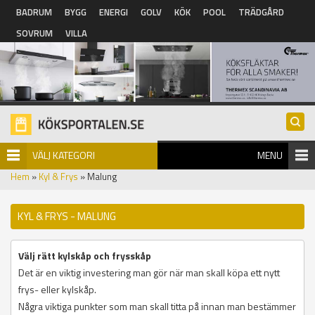
Hoppa till huvudinnehåll
BADRUM
BYGG
ENERGI
GOLV
KÖK
POOL
TRÄDGÅRD
SOVRUM
VILLA
VÄLJ KATEGORI
MENU
Hem
»
Kyl & Frys
» Malung
KYL & FRYS - MALUNG
Välj rätt kylskåp och frysskåp
Det är en viktig investering man gör när man skall köpa ett nytt
frys- eller kylskåp.
Några viktiga punkter som man skall titta på innan man bestämmer