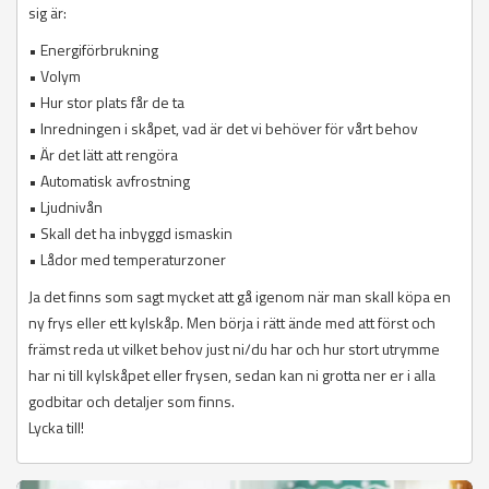
sig är:
• Energiförbrukning
• Volym
• Hur stor plats får de ta
• Inredningen i skåpet, vad är det vi behöver för vårt behov
• Är det lätt att rengöra
• Automatisk avfrostning
• Ljudnivån
• Skall det ha inbyggd ismaskin
• Lådor med temperaturzoner
Ja det finns som sagt mycket att gå igenom när man skall köpa en
ny frys eller ett kylskåp. Men börja i rätt ände med att först och
främst reda ut vilket behov just ni/du har och hur stort utrymme
har ni till kylskåpet eller frysen, sedan kan ni grotta ner er i alla
godbitar och detaljer som finns.
Lycka till!