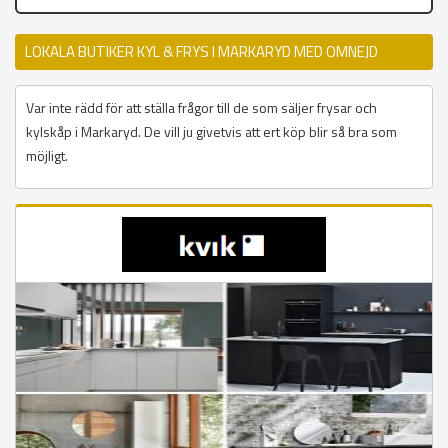
LOKALA BUTIKER KYL & FRYS I MARKARYD MED OMNEJD
Var inte rädd för att ställa frågor till de som säljer frysar och
kylskåp i Markaryd. De vill ju givetvis att ert köp blir så bra som
möjligt.