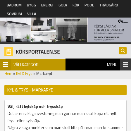
Hoppa till huvudinnehåll
BADRUM
BYGG
ENERGI
GOLV
KÖK
POOL
TRÄDGÅRD
SOVRUM
VILLA
VÄLJ KATEGORI
MENU
Hem
»
Kyl & Frys
» Markaryd
KYL & FRYS - MARKARYD
Välj rätt kylskåp och frysskåp
Det är en viktig investering man gör när man skall köpa ett nytt
frys- eller kylskåp.
Några viktiga punkter som man skall titta på innan man bestämmer