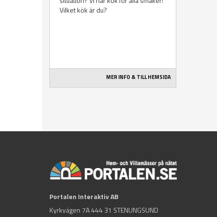
situation? Vi har kök för alla smaker!
Vilket kök är du?
MER INFO & TILL HEMSIDA
Portalen Interaktiv AB
Kyrkvägen 7A 444 31 STENUNGSUND