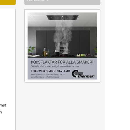
ämst
ch