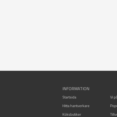
INFORMATION
Startsida
Vi p
Hitta hantverkare
Pop
Köksbutiker
Till