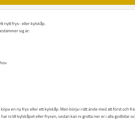
t nytt frys- eller kylskåp.
bestämmer sig är:
ehov
köpa en ny frys eller ett kylskåp. Men börja i rätt ände med att först och fr
ar ni till kylskåpet eller frysen, sedan kan ni grotta ner er i alla godbitar o