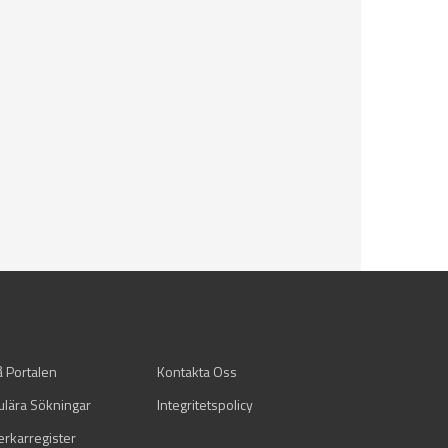
å Portalen
Kontakta Oss
ulära Sökningar
Integritetspolicy
verkarregister