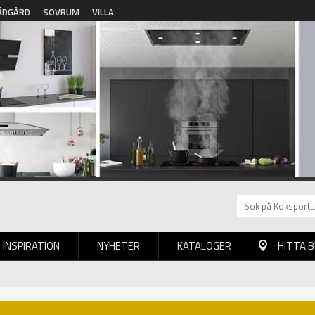
ÄDGÅRD
SOVRUM
VILLA
INSPIRATION
NYHETER
KATALOGER
HITTA 