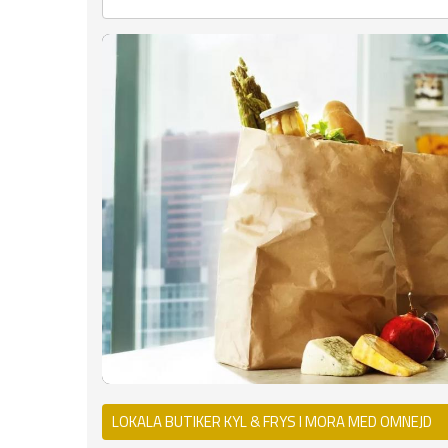
LOKALA BUTIKER KYL & FRYS I MORA MED OMNEJD