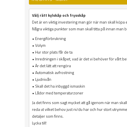
Välj rätt kylskåp och frysskåp
Det är en viktig investering man gör när man skall köpa et
Några viktiga punkter som man skall titta på innan man 
• Energiförbrukning
• Volym
• Hur stor plats får de ta
• Inredningen i skåpet, vad är det vi behöver för vårt b
• Är det lätt att rengöra
• Automatisk avfrostning
• Ljudnivån
• Skall det ha inbyggd ismaskin
• Lådor med temperaturzoner
Ja det finns som sagt mycket att gå igenom när man skall 
reda ut vilket behov just ni/du har och hur stort utrymme h
detaljer som finns.
Lycka till!