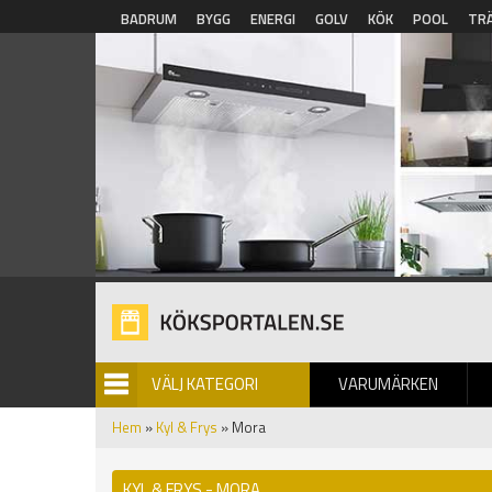
Hoppa till huvudinnehåll
BADRUM
BYGG
ENERGI
GOLV
KÖK
POOL
TR
VÄLJ KATEGORI
VARUMÄRKEN
BILDGALLERI
Hem
»
Kyl & Frys
» Mora
KYL & FRYS - MORA