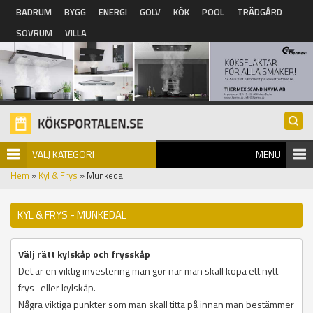
Hoppa till huvudinnehåll
BADRUM
BYGG
ENERGI
GOLV
KÖK
POOL
TRÄDGÅRD
SOVRUM
VILLA
VÄLJ KATEGORI
MENU
Hem
»
Kyl & Frys
» Munkedal
KYL & FRYS - MUNKEDAL
Välj rätt kylskåp och frysskåp
Det är en viktig investering man gör när man skall köpa ett nytt
frys- eller kylskåp.
Några viktiga punkter som man skall titta på innan man bestämmer