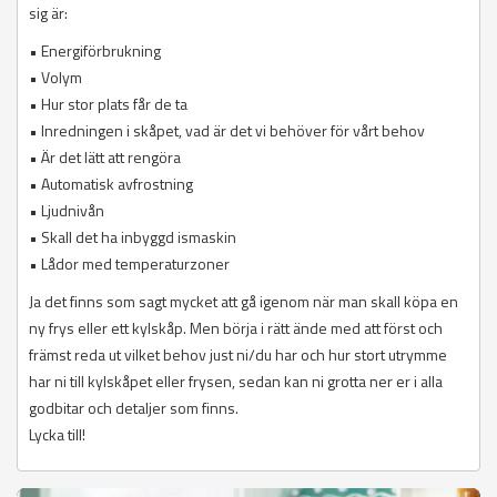
sig är:
• Energiförbrukning
• Volym
• Hur stor plats får de ta
• Inredningen i skåpet, vad är det vi behöver för vårt behov
• Är det lätt att rengöra
• Automatisk avfrostning
• Ljudnivån
• Skall det ha inbyggd ismaskin
• Lådor med temperaturzoner
Ja det finns som sagt mycket att gå igenom när man skall köpa en
ny frys eller ett kylskåp. Men börja i rätt ände med att först och
främst reda ut vilket behov just ni/du har och hur stort utrymme
har ni till kylskåpet eller frysen, sedan kan ni grotta ner er i alla
godbitar och detaljer som finns.
Lycka till!