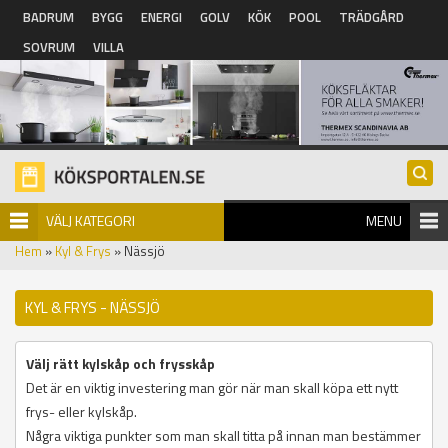
Hoppa till huvudinnehåll
BADRUM
BYGG
ENERGI
GOLV
KÖK
POOL
TRÄDGÅRD
SOVRUM
VILLA
VÄLJ KATEGORI
MENU
Hem
»
Kyl & Frys
» Nässjö
KYL & FRYS - NÄSSJÖ
Välj rätt kylskåp och frysskåp
Det är en viktig investering man gör när man skall köpa ett nytt
frys- eller kylskåp.
Några viktiga punkter som man skall titta på innan man bestämmer