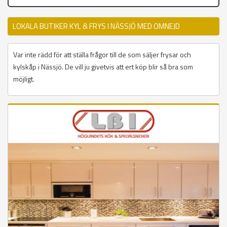
LOKALA BUTIKER KYL & FRYS I NÄSSJÖ MED OMNEJD
Var inte rädd för att ställa frågor till de som säljer frysar och
kylskåp i Nässjö. De vill ju givetvis att ert köp blir så bra som
möjligt.