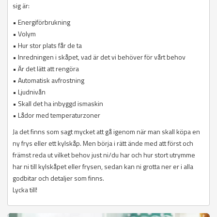
sig är:
• Energiförbrukning
• Volym
• Hur stor plats får de ta
• Inredningen i skåpet, vad är det vi behöver för vårt behov
• Är det lätt att rengöra
• Automatisk avfrostning
• Ljudnivån
• Skall det ha inbyggd ismaskin
• Lådor med temperaturzoner
Ja det finns som sagt mycket att gå igenom när man skall köpa en
ny frys eller ett kylskåp. Men börja i rätt ände med att först och
främst reda ut vilket behov just ni/du har och hur stort utrymme
har ni till kylskåpet eller frysen, sedan kan ni grotta ner er i alla
godbitar och detaljer som finns.
Lycka till!