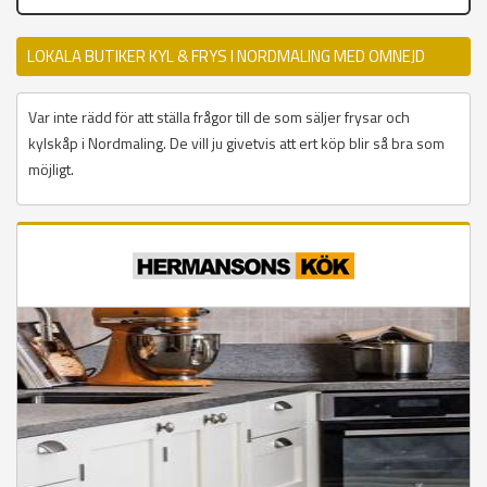
LOKALA BUTIKER KYL & FRYS I NORDMALING MED OMNEJD
Var inte rädd för att ställa frågor till de som säljer frysar och
kylskåp i Nordmaling. De vill ju givetvis att ert köp blir så bra som
möjligt.