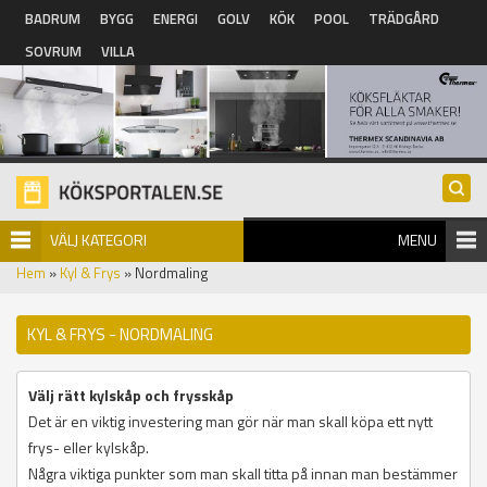
Hoppa till huvudinnehåll
BADRUM
BYGG
ENERGI
GOLV
KÖK
POOL
TRÄDGÅRD
SOVRUM
VILLA
VÄLJ KATEGORI
MENU
Hem
»
Kyl & Frys
» Nordmaling
KYL & FRYS - NORDMALING
Välj rätt kylskåp och frysskåp
Det är en viktig investering man gör när man skall köpa ett nytt
frys- eller kylskåp.
Några viktiga punkter som man skall titta på innan man bestämmer