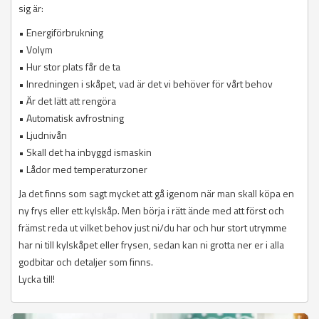
sig är:
• Energiförbrukning
• Volym
• Hur stor plats får de ta
• Inredningen i skåpet, vad är det vi behöver för vårt behov
• Är det lätt att rengöra
• Automatisk avfrostning
• Ljudnivån
• Skall det ha inbyggd ismaskin
• Lådor med temperaturzoner
Ja det finns som sagt mycket att gå igenom när man skall köpa en
ny frys eller ett kylskåp. Men börja i rätt ände med att först och
främst reda ut vilket behov just ni/du har och hur stort utrymme
har ni till kylskåpet eller frysen, sedan kan ni grotta ner er i alla
godbitar och detaljer som finns.
Lycka till!