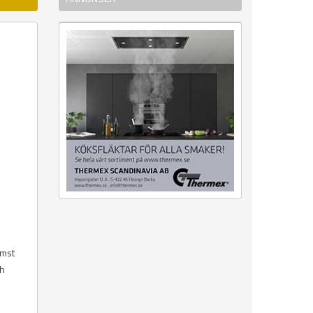
ämst
ch