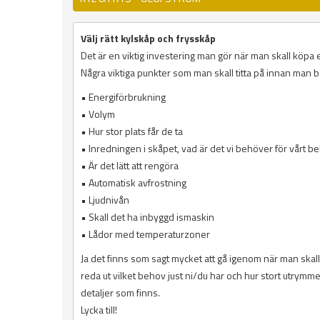
Välj rätt kylskåp och frysskåp
Det är en viktig investering man gör när man skall köpa et
Några viktiga punkter som man skall titta på innan man 
• Energiförbrukning
• Volym
• Hur stor plats får de ta
• Inredningen i skåpet, vad är det vi behöver för vårt b
• Är det lätt att rengöra
• Automatisk avfrostning
• Ljudnivån
• Skall det ha inbyggd ismaskin
• Lådor med temperaturzoner
Ja det finns som sagt mycket att gå igenom när man skall 
reda ut vilket behov just ni/du har och hur stort utrymme h
detaljer som finns.
Lycka till!