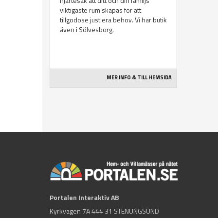
hjärtesak att ditt och din familjs
viktigaste rum skapas för att
tillgodose just era behov. Vi har butik
även i Sölvesborg.
MER INFO & TILL HEMSIDA
Portalen Interaktiv AB
Kyrkvägen 7A 444 31 STENUNGSUND