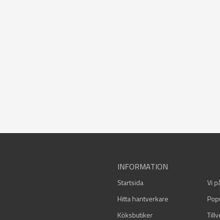
INFORMATION
Startsida
Vi p
Hitta hantverkare
Pop
Köksbutiker
Till