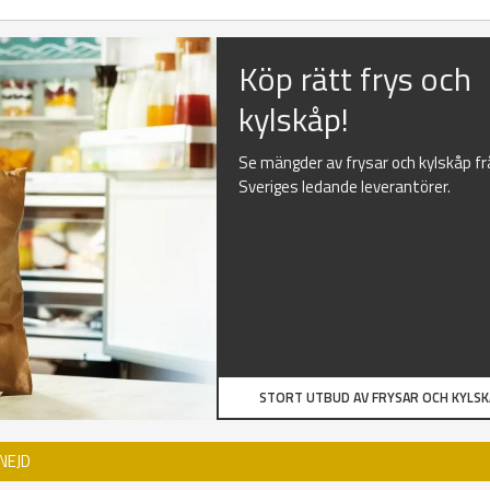
Köp rätt frys och
kylskåp!
Se mängder av frysar och kylskåp f
Sveriges ledande leverantörer.
STORT UTBUD AV FRYSAR OCH KYLS
NEJD