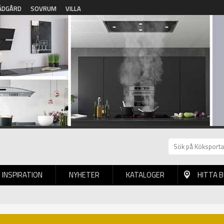
ÄDGÅRD
SOVRUM
VILLA
INSPIRATION
NYHETER
KATALOGER
HITTA 