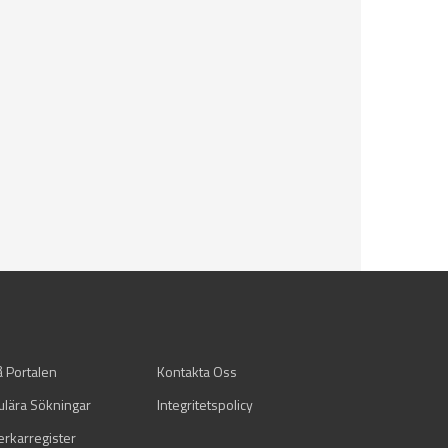
å Portalen
Kontakta Oss
ulära Sökningar
Integritetspolicy
verkarregister