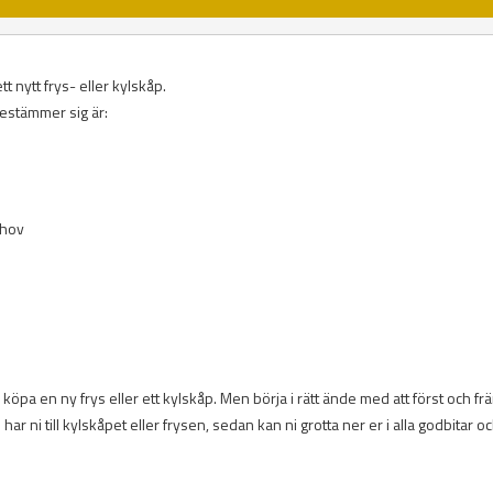
t nytt frys- eller kylskåp.
bestämmer sig är:
ehov
köpa en ny frys eller ett kylskåp. Men börja i rätt ände med att först och fr
ar ni till kylskåpet eller frysen, sedan kan ni grotta ner er i alla godbitar o