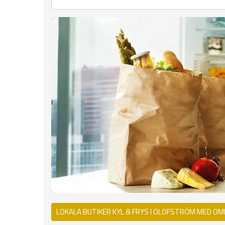
LOKALA BUTIKER KYL & FRYS I OLOFSTRÖM MED OM