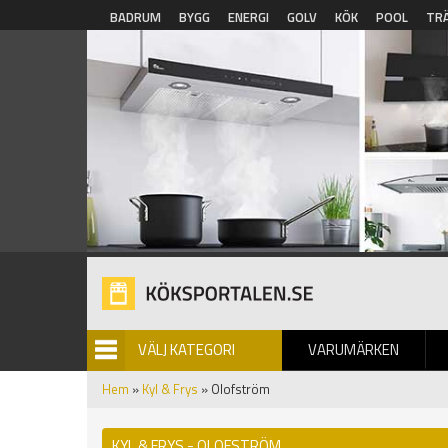
Hoppa till huvudinnehåll
BADRUM
BYGG
ENERGI
GOLV
KÖK
POOL
TR
VÄLJ KATEGORI
VARUMÄRKEN
BILDGALLERI
Hem
»
Kyl & Frys
» Olofström
KYL & FRYS - OLOFSTRÖM