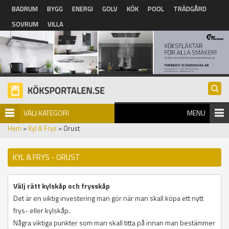
Hoppa till huvudinnehåll
BADRUM
BYGG
ENERGI
GOLV
KÖK
POOL
TRÄDGÅRD
SOVRUM
VILLA
VÄLJ KATEGORI
MENU
Hem
»
Kyl & Frys
» Orust
KYL & FRYS - ORUST
Välj rätt kylskåp och frysskåp
Det är en viktig investering man gör när man skall köpa ett nytt
frys- eller kylskåp.
Några viktiga punkter som man skall titta på innan man bestämmer