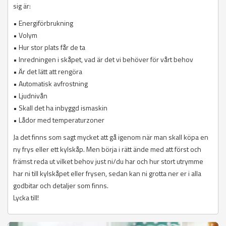
sig är:
• Energiförbrukning
• Volym
• Hur stor plats får de ta
• Inredningen i skåpet, vad är det vi behöver för vårt behov
• Är det lätt att rengöra
• Automatisk avfrostning
• Ljudnivån
• Skall det ha inbyggd ismaskin
• Lådor med temperaturzoner
Ja det finns som sagt mycket att gå igenom när man skall köpa en
ny frys eller ett kylskåp. Men börja i rätt ände med att först och
främst reda ut vilket behov just ni/du har och hur stort utrymme
har ni till kylskåpet eller frysen, sedan kan ni grotta ner er i alla
godbitar och detaljer som finns.
Lycka till!