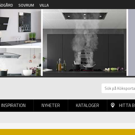
ÄDGÅRD
SOVRUM
VILLA
INSPIRATION
NYHETER
KATALOGER
HITTA 