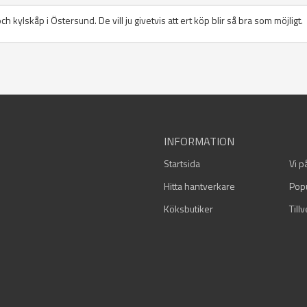
 och kylskåp i Östersund. De vill ju givetvis att ert köp blir så bra som möjligt.
INFORMATION
Startsida
Vi p
Hitta hantverkare
Pop
Köksbutiker
Till