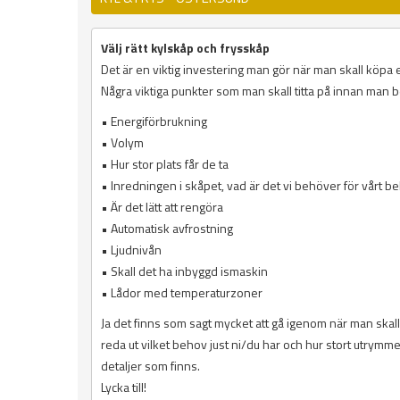
Välj rätt kylskåp och frysskåp
Det är en viktig investering man gör när man skall köpa et
Några viktiga punkter som man skall titta på innan man 
• Energiförbrukning
• Volym
• Hur stor plats får de ta
• Inredningen i skåpet, vad är det vi behöver för vårt b
• Är det lätt att rengöra
• Automatisk avfrostning
• Ljudnivån
• Skall det ha inbyggd ismaskin
• Lådor med temperaturzoner
Ja det finns som sagt mycket att gå igenom när man skall 
reda ut vilket behov just ni/du har och hur stort utrymme h
detaljer som finns.
Lycka till!