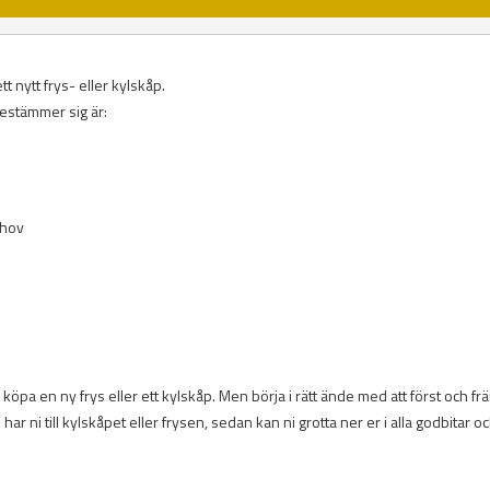
t nytt frys- eller kylskåp.
bestämmer sig är:
ehov
köpa en ny frys eller ett kylskåp. Men börja i rätt ände med att först och fr
ar ni till kylskåpet eller frysen, sedan kan ni grotta ner er i alla godbitar o