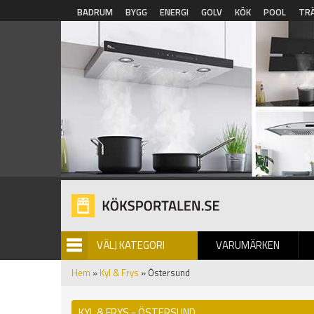
Hoppa till huvudinnehåll
BADRUM
BYGG
ENERGI
GOLV
KÖK
POOL
TR
VÄLJ KATEGORI
VARUMÄRKEN
BILDGALLERI
Hem
»
Kyl & Frys
» Östersund
KYL & FRYS - ÖSTERSUND