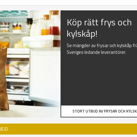
Köp rätt frys och
kylskåp!
Se mängder av frysar och kylskåp f
Sveriges ledande leverantörer.
STORT UTBUD AV FRYSAR OCH KYLS
NEJD