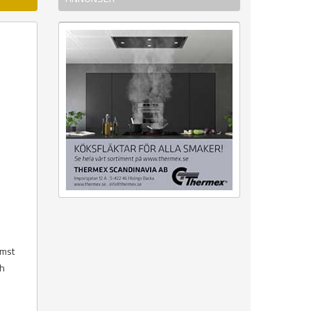
ämst
ch