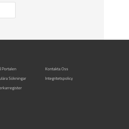
å Portalen
Kontakta Oss
ulära Sökningar
Integritetspolicy
verkarregister