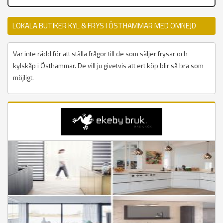
LOKALA BUTIKER KYL & FRYS I ÖSTHAMMAR MED OMNEJD
Var inte rädd för att ställa frågor till de som säljer frysar och
kylskåp i Östhammar. De vill ju givetvis att ert köp blir så bra som
möjligt.