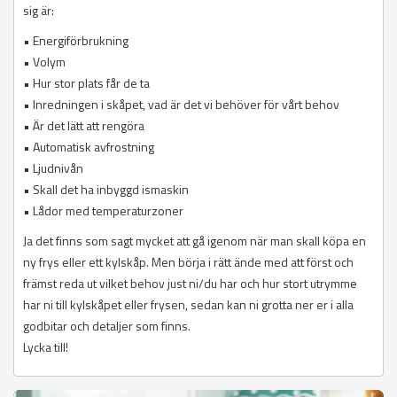
sig är:
• Energiförbrukning
• Volym
• Hur stor plats får de ta
• Inredningen i skåpet, vad är det vi behöver för vårt behov
• Är det lätt att rengöra
• Automatisk avfrostning
• Ljudnivån
• Skall det ha inbyggd ismaskin
• Lådor med temperaturzoner
Ja det finns som sagt mycket att gå igenom när man skall köpa en
ny frys eller ett kylskåp. Men börja i rätt ände med att först och
främst reda ut vilket behov just ni/du har och hur stort utrymme
har ni till kylskåpet eller frysen, sedan kan ni grotta ner er i alla
godbitar och detaljer som finns.
Lycka till!