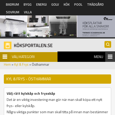
Hoppa till huvudinnehåll
BADRUM
BYGG
ENERGI
GOLV
KÖK
POOL
TRÄDGÅRD
SOVRUM
VILLA
VÄLJ KATEGORI
MENU
Hem
»
Kyl & Frys
» Östhammar
KYL & FRYS - ÖSTHAMMAR
Välj rätt kylskåp och frysskåp
Det är en viktig investering man gör när man skall köpa ett nytt
frys- eller kylskåp.
Några viktiga punkter som man skall titta på innan man bestämmer