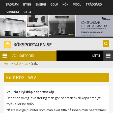
Hoppa till huvudinnehåll
BADRUM
BYGG
ENERGI
GOLV
KÖK
POOL
TRÄDGÅRD
SOVRUM
VILLA
VÄLJ KATEGORI
MENU
Hem
»
Kyl & Frys
» Sala
KYL & FRYS - SALA
Välj rätt kylskåp och frysskåp
Det är en viktig investering man gör när man skall köpa ett nytt
frys- eller kylskåp.
Några viktiga punkter som man skall titta på innan man bestämmer