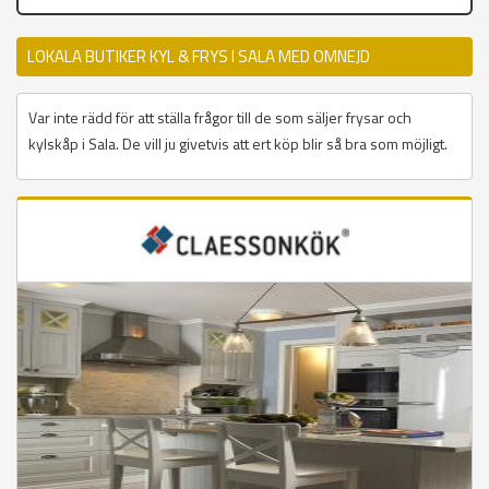
LOKALA BUTIKER KYL & FRYS I SALA MED OMNEJD
Var inte rädd för att ställa frågor till de som säljer frysar och
kylskåp i Sala. De vill ju givetvis att ert köp blir så bra som möjligt.