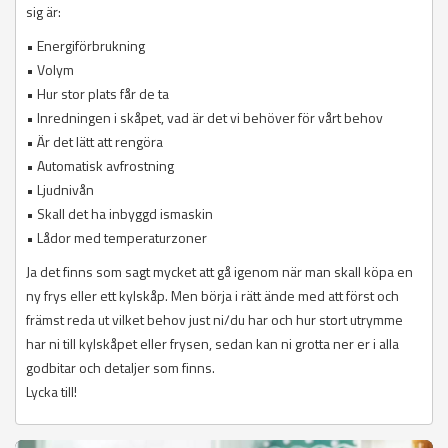
sig är:
• Energiförbrukning
• Volym
• Hur stor plats får de ta
• Inredningen i skåpet, vad är det vi behöver för vårt behov
• Är det lätt att rengöra
• Automatisk avfrostning
• Ljudnivån
• Skall det ha inbyggd ismaskin
• Lådor med temperaturzoner
Ja det finns som sagt mycket att gå igenom när man skall köpa en
ny frys eller ett kylskåp. Men börja i rätt ände med att först och
främst reda ut vilket behov just ni/du har och hur stort utrymme
har ni till kylskåpet eller frysen, sedan kan ni grotta ner er i alla
godbitar och detaljer som finns.
Lycka till!