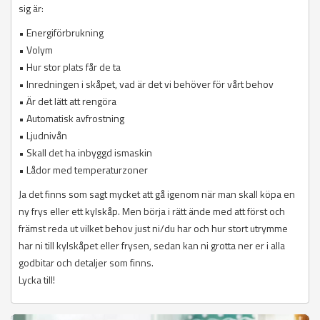
sig är:
• Energiförbrukning
• Volym
• Hur stor plats får de ta
• Inredningen i skåpet, vad är det vi behöver för vårt behov
• Är det lätt att rengöra
• Automatisk avfrostning
• Ljudnivån
• Skall det ha inbyggd ismaskin
• Lådor med temperaturzoner
Ja det finns som sagt mycket att gå igenom när man skall köpa en
ny frys eller ett kylskåp. Men börja i rätt ände med att först och
främst reda ut vilket behov just ni/du har och hur stort utrymme
har ni till kylskåpet eller frysen, sedan kan ni grotta ner er i alla
godbitar och detaljer som finns.
Lycka till!