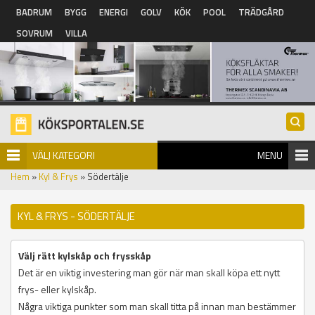
Hoppa till huvudinnehåll
BADRUM
BYGG
ENERGI
GOLV
KÖK
POOL
TRÄDGÅRD
SOVRUM
VILLA
VÄLJ KATEGORI
MENU
Hem
»
Kyl & Frys
» Södertälje
KYL & FRYS - SÖDERTÄLJE
Välj rätt kylskåp och frysskåp
Det är en viktig investering man gör när man skall köpa ett nytt
frys- eller kylskåp.
Några viktiga punkter som man skall titta på innan man bestämmer