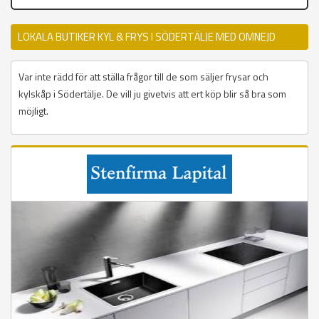
LOKALA BUTIKER KYL & FRYS I SÖDERTÄLJE MED OMNEJD
Var inte rädd för att ställa frågor till de som säljer frysar och
kylskåp i Södertälje. De vill ju givetvis att ert köp blir så bra som
möjligt.