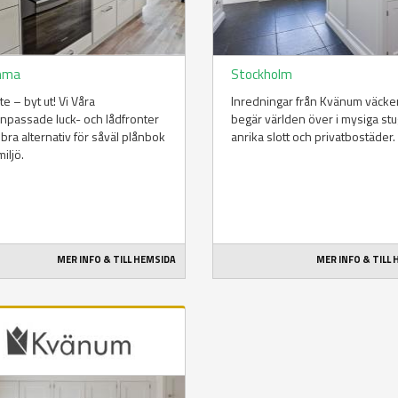
mma
Stockholm
te – byt ut! Vi Våra
Inredningar från Kvänum väcke
npassade luck- och lådfronter
begär världen över i mysiga stu
t bra alternativ för såväl plånbok
anrika slott och privatbostäder.
iljö.
MER INFO & TILL HEMSIDA
MER INFO & TILL