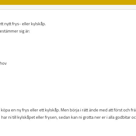
t nytt frys- eller kylskåp.
bestämmer sig är:
ehov
köpa en ny frys eller ett kylskåp. Men börja i rätt ände med att först och fr
ar ni till kylskåpet eller frysen, sedan kan ni grotta ner er i alla godbitar o