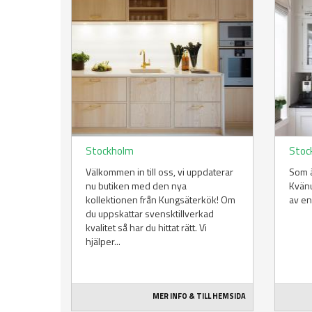
Stockholm
Stoc
Välkommen in till oss, vi uppdaterar
Som ä
nu butiken med den nya
Kvänu
kollektionen från Kungsäterkök! Om
av en
du uppskattar svensktillverkad
kvalitet så har du hittat rätt. Vi
hjälper...
MER INFO & TILL HEMSIDA