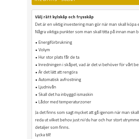
Välj rätt kylskåp och frysskåp
Det är en viktig investering man gör när man skall köpa et
Några viktiga punkter som man skall titta på innan man 
• Energiförbrukning
• Volym
• Hur stor plats får de ta
• Inredningen i skåpet, vad är det vi behöver för vårt b
• Är det lätt att rengöra
• Automatisk avfrostning
• Ljudnivån
• Skall det ha inbyggd ismaskin
• Lådor med temperaturzoner
Ja det finns som sagt mycket att gå igenom när man skall 
reda ut vilket behov just ni/du har och hur stort utrymme h
detaljer som finns.
Lycka till!