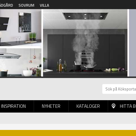
ÄDGÅRD
SOVRUM
VILLA
INSPIRATION
NYHETER
KATALOGER
HITTA 