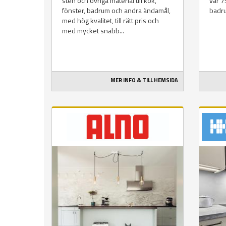
sten och övriga material till kök,
vår 7
fönster, badrum och andra ändamål,
badru
med hög kvalitet, till rätt pris och
med mycket snabb...
MER INFO & TILL HEMSIDA