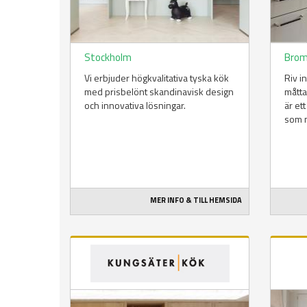
Stockholm
Bro
Vi erbjuder högkvalitativa tyska kök
Riv in
med prisbelönt skandinavisk design
måtta
och innovativa lösningar.
är et
som m
MER INFO & TILL HEMSIDA