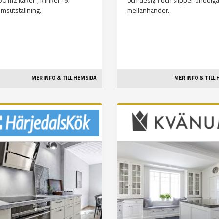
50 m2 kakel-, klinker- &
och design och slipper onödiga
msutställning.
mellanhänder.
MER INFO & TILL HEMSIDA
MER INFO & TILL