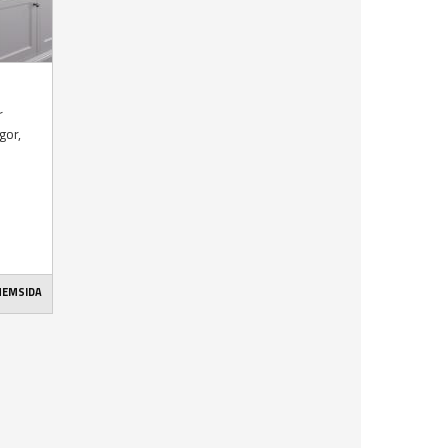
r
gor,
 HEMSIDA