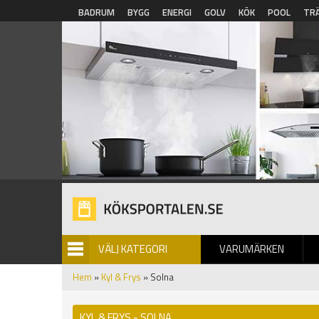
Hoppa till huvudinnehåll
BADRUM
BYGG
ENERGI
GOLV
KÖK
POOL
TR
VÄLJ KATEGORI
VARUMÄRKEN
BILDGALLERI
Hem
»
Kyl & Frys
» Solna
KYL & FRYS - SOLNA