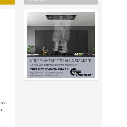
ämst
ch