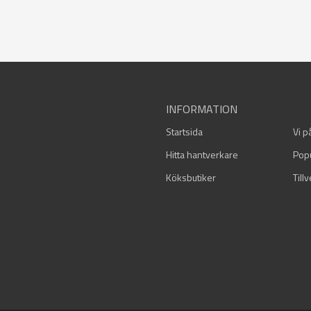
INFORMATION
Startsida
Vi p
Hitta hantverkare
Pop
Köksbutiker
Till