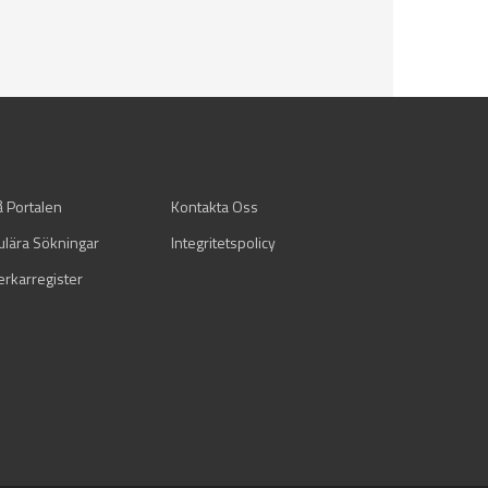
å Portalen
Kontakta Oss
ulära Sökningar
Integritetspolicy
verkarregister