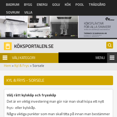
Hoppa till huvudinnehåll
BADRUM
BYGG
ENERGI
GOLV
KÖK
POOL
TRÄDGÅRD
SOVRUM
VILLA
VÄLJ KATEGORI
MENU
Hem
»
Kyl & Frys
» Sorsele
KYL & FRYS - SORSELE
Välj rätt kylskåp och frysskåp
Det är en viktig investering man gör när man skall köpa ett nytt
frys- eller kylskåp.
Några viktiga punkter som man skall titta på innan man bestämmer