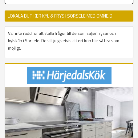
LOKALA BUTIKER KYL & FRYS I SORSELE MED OMNEJD
Var inte rädd för att ställa frågor till de som säljer frysar och
kylskåp i Sorsele. De vill ju givetvis att ert köp blir så bra som
möjligt.