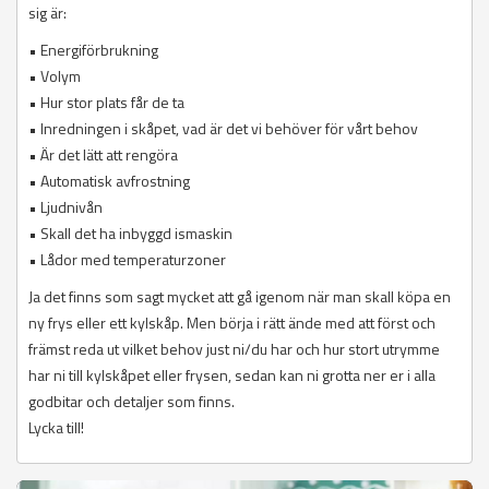
sig är:
• Energiförbrukning
• Volym
• Hur stor plats får de ta
• Inredningen i skåpet, vad är det vi behöver för vårt behov
• Är det lätt att rengöra
• Automatisk avfrostning
• Ljudnivån
• Skall det ha inbyggd ismaskin
• Lådor med temperaturzoner
Ja det finns som sagt mycket att gå igenom när man skall köpa en
ny frys eller ett kylskåp. Men börja i rätt ände med att först och
främst reda ut vilket behov just ni/du har och hur stort utrymme
har ni till kylskåpet eller frysen, sedan kan ni grotta ner er i alla
godbitar och detaljer som finns.
Lycka till!