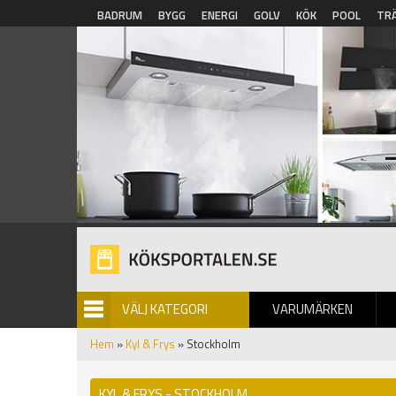
Hoppa till huvudinnehåll
BADRUM
BYGG
ENERGI
GOLV
KÖK
POOL
TR
VÄLJ KATEGORI
VARUMÄRKEN
BILDGALLERI
Hem
»
Kyl & Frys
» Stockholm
KYL & FRYS - STOCKHOLM