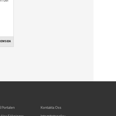
en del
 HEMSIDA
å Portalen
Kontakta Oss
ulära Sökningar
Integritetspolicy