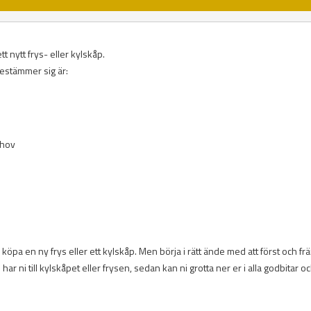
t nytt frys- eller kylskåp.
bestämmer sig är:
ehov
köpa en ny frys eller ett kylskåp. Men börja i rätt ände med att först och fr
ar ni till kylskåpet eller frysen, sedan kan ni grotta ner er i alla godbitar o