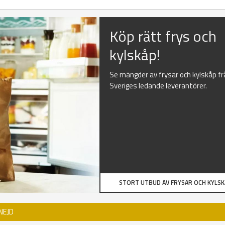
Köp rätt frys och
kylskåp!
Se mängder av frysar och kylskåp f
Sveriges ledande leverantörer.
STORT UTBUD AV FRYSAR OCH KYLS
NEJD