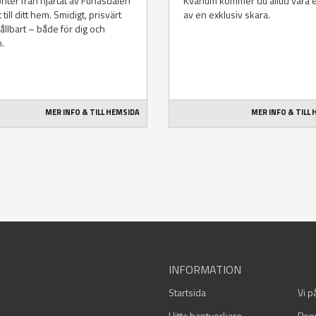
onter från hjärtat av Funäsdalen
Kvänum kommer du alltid vara 
 till ditt hem. Smidigt, prisvärt
av en exklusiv skara.
ållbart – både för dig och
n.
MER INFO & TILL HEMSIDA
MER INFO & TILL
INFORMATION
Startsida
Vi p
Hitta hantverkare
Pop