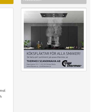
ämst
ch