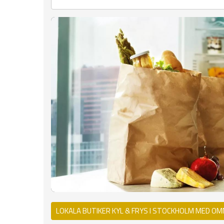
LOKALA BUTIKER KYL & FRYS I STOCKHOLM MED OM