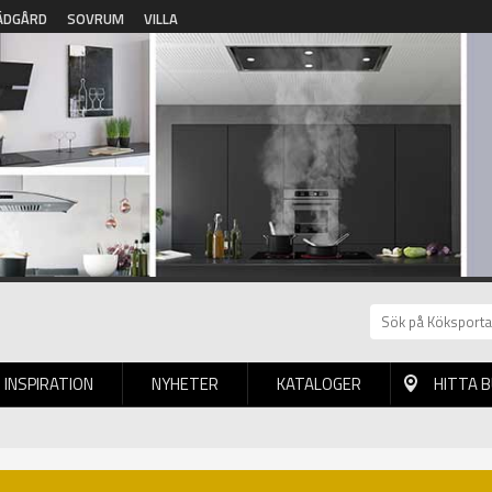
ÄDGÅRD
SOVRUM
VILLA
INSPIRATION
NYHETER
KATALOGER
HITTA 