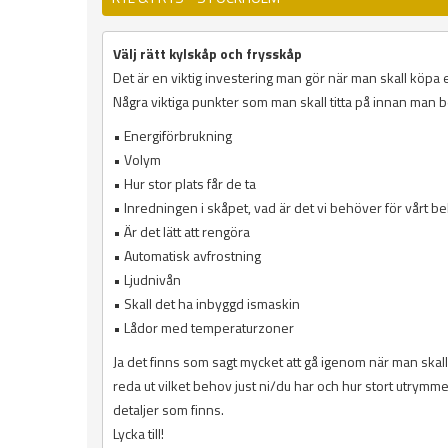
Välj rätt kylskåp och frysskåp
Det är en viktig investering man gör när man skall köpa et
Några viktiga punkter som man skall titta på innan man 
• Energiförbrukning
• Volym
• Hur stor plats får de ta
• Inredningen i skåpet, vad är det vi behöver för vårt b
• Är det lätt att rengöra
• Automatisk avfrostning
• Ljudnivån
• Skall det ha inbyggd ismaskin
• Lådor med temperaturzoner
Ja det finns som sagt mycket att gå igenom när man skall 
reda ut vilket behov just ni/du har och hur stort utrymme h
detaljer som finns.
Lycka till!