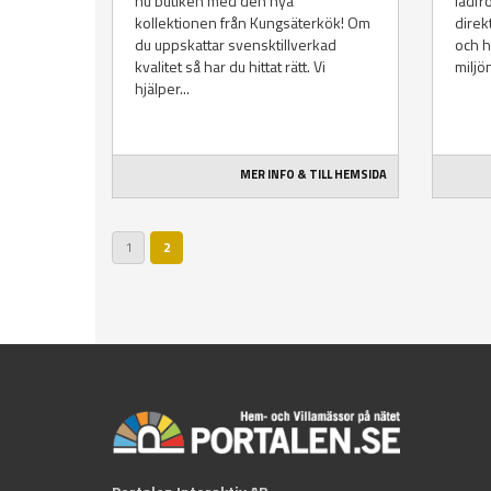
nu butiken med den nya
lådfr
kollektionen från Kungsäterkök! Om
direkt
du uppskattar svensktillverkad
och h
kvalitet så har du hittat rätt. Vi
miljö
hjälper...
MER INFO & TILL HEMSIDA
1
2