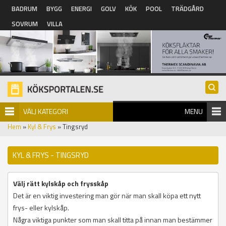
Hoppa till huvudinnehåll
BADRUM
BYGG
ENERGI
GOLV
KÖK
POOL
TRÄDGÅRD
SOVRUM
VILLA
VÄLJ KATEGORI
MENU
Hem
»
Kyl & Frys
» Tingsryd
KYL & FRYS - TINGSRYD
Välj rätt kylskåp och frysskåp
Det är en viktig investering man gör när man skall köpa ett nytt
frys- eller kylskåp.
Några viktiga punkter som man skall titta på innan man bestämmer