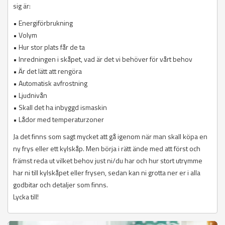
sig är:
• Energiförbrukning
• Volym
• Hur stor plats får de ta
• Inredningen i skåpet, vad är det vi behöver för vårt behov
• Är det lätt att rengöra
• Automatisk avfrostning
• Ljudnivån
• Skall det ha inbyggd ismaskin
• Lådor med temperaturzoner
Ja det finns som sagt mycket att gå igenom när man skall köpa en
ny frys eller ett kylskåp. Men börja i rätt ände med att först och
främst reda ut vilket behov just ni/du har och hur stort utrymme
har ni till kylskåpet eller frysen, sedan kan ni grotta ner er i alla
godbitar och detaljer som finns.
Lycka till!