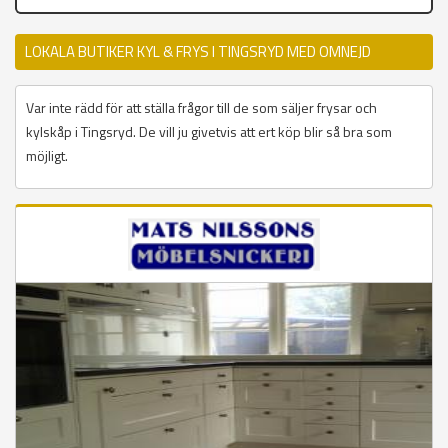
LOKALA BUTIKER KYL & FRYS I TINGSRYD MED OMNEJD
Var inte rädd för att ställa frågor till de som säljer frysar och
kylskåp i Tingsryd. De vill ju givetvis att ert köp blir så bra som
möjligt.