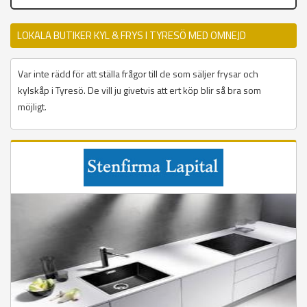
LOKALA BUTIKER KYL & FRYS I TYRESÖ MED OMNEJD
Var inte rädd för att ställa frågor till de som säljer frysar och
kylskåp i Tyresö. De vill ju givetvis att ert köp blir så bra som
möjligt.