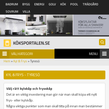
Hoppa till huvudinnehåll
BADRUM
BYGG
ENERGI
GOLV
KÖK
POOL
TRÄDGÅRD
SOVRUM
VILLA
VÄLJ KATEGORI
MENU
Hem
»
Kyl & Frys
» Tyresö
KYL & FRYS - TYRESÖ
Välj rätt kylskåp och frysskåp
Det är en viktig investering man gör när man skall köpa ett nytt
frys- eller kylskåp.
Några viktiga punkter som man skall titta på innan man bestämmer