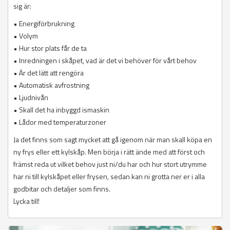
sig är:
• Energiförbrukning
• Volym
• Hur stor plats får de ta
• Inredningen i skåpet, vad är det vi behöver för vårt behov
• Är det lätt att rengöra
• Automatisk avfrostning
• Ljudnivån
• Skall det ha inbyggd ismaskin
• Lådor med temperaturzoner
Ja det finns som sagt mycket att gå igenom när man skall köpa en
ny frys eller ett kylskåp. Men börja i rätt ände med att först och
främst reda ut vilket behov just ni/du har och hur stort utrymme
har ni till kylskåpet eller frysen, sedan kan ni grotta ner er i alla
godbitar och detaljer som finns.
Lycka till!