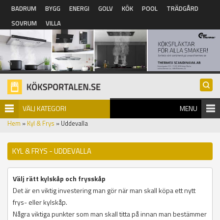
Hoppa till huvudinnehåll
BADRUM
BYGG
ENERGI
GOLV
KÖK
POOL
TRÄDGÅRD
SOVRUM
VILLA
VÄLJ KATEGORI
MENU
Hem
»
Kyl & Frys
» Uddevalla
KYL & FRYS - UDDEVALLA
Välj rätt kylskåp och frysskåp
Det är en viktig investering man gör när man skall köpa ett nytt
frys- eller kylskåp.
Några viktiga punkter som man skall titta på innan man bestämmer