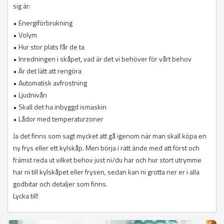
sig är:
• Energiförbrukning
• Volym
• Hur stor plats får de ta
• Inredningen i skåpet, vad är det vi behöver för vårt behov
• Är det lätt att rengöra
• Automatisk avfrostning
• Ljudnivån
• Skall det ha inbyggd ismaskin
• Lådor med temperaturzoner
Ja det finns som sagt mycket att gå igenom när man skall köpa en
ny frys eller ett kylskåp. Men börja i rätt ände med att först och
främst reda ut vilket behov just ni/du har och hur stort utrymme
har ni till kylskåpet eller frysen, sedan kan ni grotta ner er i alla
godbitar och detaljer som finns.
Lycka till!