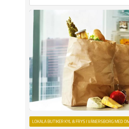
LOKALA BUTIKER KYL & FRYS I VÄNERSBORG MED O