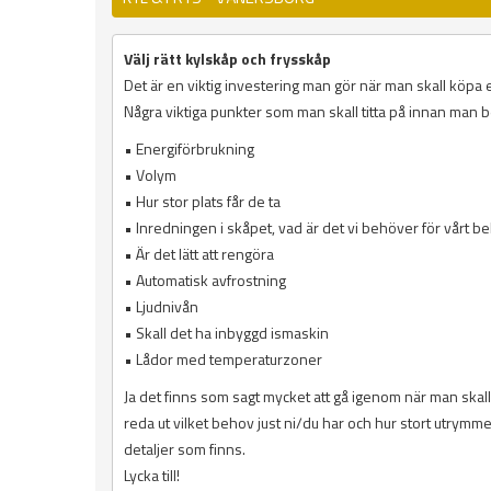
Välj rätt kylskåp och frysskåp
Det är en viktig investering man gör när man skall köpa et
Några viktiga punkter som man skall titta på innan man 
• Energiförbrukning
• Volym
• Hur stor plats får de ta
• Inredningen i skåpet, vad är det vi behöver för vårt b
• Är det lätt att rengöra
• Automatisk avfrostning
• Ljudnivån
• Skall det ha inbyggd ismaskin
• Lådor med temperaturzoner
Ja det finns som sagt mycket att gå igenom när man skall 
reda ut vilket behov just ni/du har och hur stort utrymme h
detaljer som finns.
Lycka till!