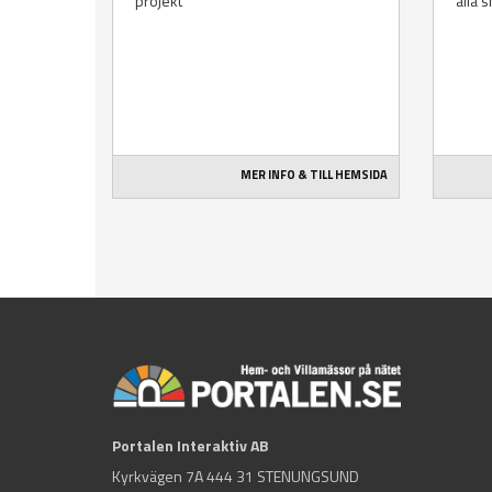
projekt
alla 
MER INFO & TILL HEMSIDA
Portalen Interaktiv AB
Kyrkvägen 7A 444 31 STENUNGSUND