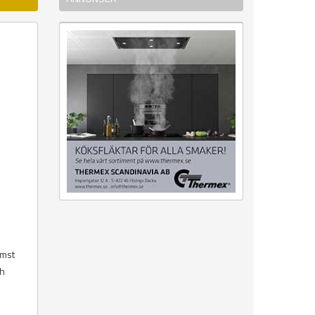
ämst
ch