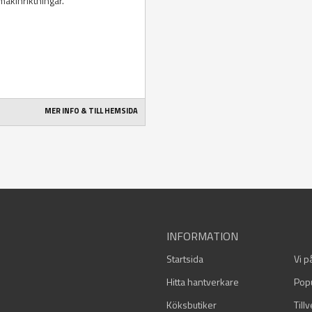
smakinriktningar.
MER INFO & TILL HEMSIDA
INFORMATION
Startsida
Vi p
Hitta hantverkare
Pop
Köksbutiker
Till