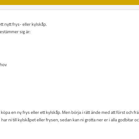
t nytt frys- eller kylskåp.
bestämmer sig är:
ehov
köpa en ny frys eller ett kylskåp. Men börja i rätt ände med att först och fr
ar ni till kylskåpet eller frysen, sedan kan ni grotta ner er i alla godbitar o