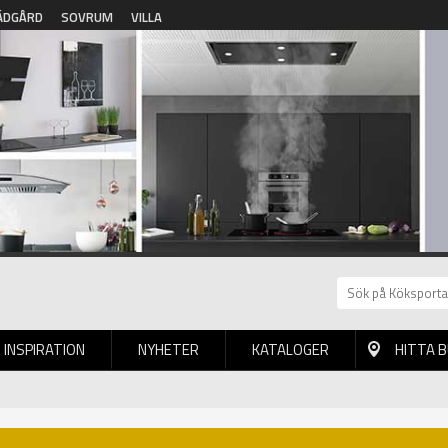
ÄDGÅRD
SOVRUM
VILLA
INSPIRATION
NYHETER
KATALOGER
HITTA 