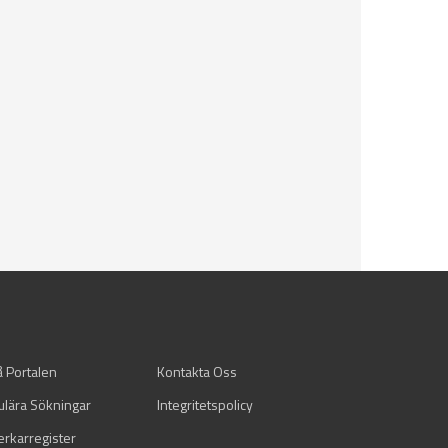
å Portalen
Kontakta Oss
ulära Sökningar
Integritetspolicy
verkarregister