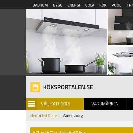
Hoppa till huvudinnehåll
BADRUM
BYGG
ENERGI
GOLV
KÖK
POOL
TR
VÄLJ KATEGORI
VARUMÄRKEN
BILDGALLERI
Hem
»
Kyl & Frys
» Vänersborg
KYL & FRYS - VÄNERSBORG