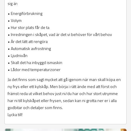
sig är:
• Energiförbrukning
• Volym
• Hur stor plats får de ta
• Inredningen i skåpet, vad är det vi behöver för vårt behov
• Är det lätt att rengöra
• Automatisk avfrostning
• Ljudnivån
• Skall det ha inbyggd ismaskin
• Lådor med temperaturzoner
Ja det finns som sagt mycket att gå igenom när man skall köpa en
ny frys eller ett kylskåp. Men börja i rätt ände med att först och
främst reda ut vilket behov just ni/du har och hur stort utrymme
har ni till kylskåpet eller frysen, sedan kan ni grotta ner er i alla
godbitar och detaljer som finns.
Lycka till!