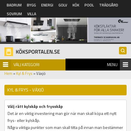
Hoppa till huvudinnehåll
BADRUM
BYGG
ENERGI
GOLV
KÖK
POOL
TRÄDGÅRD
SOVRUM
VILLA
VÄLJ KATEGORI
MENU
Hem
»
Kyl & Frys
» Växjö
KYL & FRYS - VÄXJÖ
Välj rätt kylskåp och frysskåp
Det är en viktig investering man gör när man skall köpa ett nytt
frys- eller kylskåp.
Några viktiga punkter som man skall titta på innan man bestämmer