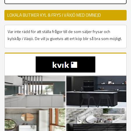
LOKALA BUTIKER KYL & FRYS I VÄXJÖ MED OMNEJD
Var inte rädd för att ställa frågor till de som säljer frysar och
kylskåp i Växjö. De vill ju givetvis att ert köp blir så bra som möjligt.