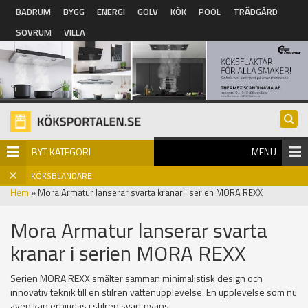
Hoppa till huvudinnehåll
BADRUM
BYGG
ENERGI
GOLV
KÖK
POOL
TRÄDGÅRD
SOVRUM
VILLA
BYT KATEGORI
MENU
KÖKSBLANDARE
Hem
» Mora Armatur lanserar svarta kranar i serien MORA REXX
Mora Armatur lanserar svarta
kranar i serien MORA REXX
Serien MORA REXX smälter samman minimalistisk design och
innovativ teknik till en stilren vattenupplevelse. En upplevelse som nu
även kan erbjudas i stilren svart nyans.