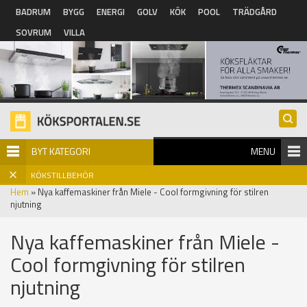
Hoppa till huvudinnehåll
BADRUM
BYGG
ENERGI
GOLV
KÖK
POOL
TRÄDGÅRD
SOVRUM
VILLA
BYT KATEGORI
MENU
KÖKSTILLBEHÖR
Hem
» Nya kaffemaskiner från Miele - Cool formgivning för stilren
njutning
Nya kaffemaskiner från Miele -
Cool formgivning för stilren
njutning