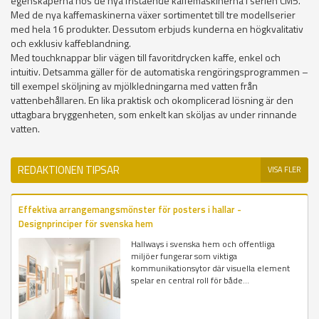
egenskaperna hos de nya fristående kaffemaskinerna i serien CM5.
Med de nya kaffemaskinerna växer sortimentet till tre modellserier
med hela 16 produkter. Dessutom erbjuds kunderna en högkvalitativ
och exklusiv kaffeblandning.
Med touchknappar blir vägen till favoritdrycken kaffe, enkel och
intuitiv. Detsamma gäller för de automatiska rengöringsprogrammen –
till exempel sköljning av mjölkledningarna med vatten från
vattenbehållaren. En lika praktisk och okomplicerad lösning är den
uttagbara bryggenheten, som enkelt kan sköljas av under rinnande
vatten.
REDAKTIONEN TIPSAR
VISA FLER
Effektiva arrangemangsmönster för posters i hallar -
Designprinciper för svenska hem
Hallways i svenska hem och offentliga
miljöer fungerar som viktiga
kommunikationsytor där visuella element
spelar en central roll för både...