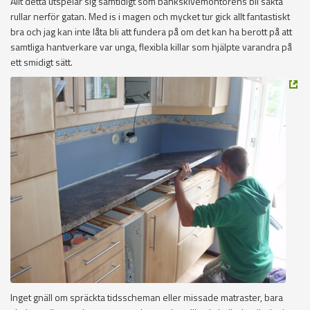
Allt detta utspelar sig samtidigt som bänkskivemontörens bil sakta
rullar nerför gatan. Med is i magen och mycket tur gick allt fantastiskt
bra och jag kan inte låta bli att fundera på om det kan ha berott på att
samtliga hantverkare var unga, flexibla killar som hjälpte varandra på
ett smidigt sätt.
Inget gnäll om spräckta tidsscheman eller missade matraster, bara