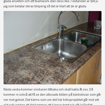
glada ansikten och ett teamwork utan dess like. I slutändan är det ju
jag som betalar deras timpeng så det är klart att de är glada.
Nästa vecka kommer snickaren tillbaka och skall kakla åt oss. Då
kommer ni också att få se den utlovade bilden på bänkskivan som går
ner mot golvet. Det känns som om det här köksprojektet går mot sitt
slut och jag tror att det kommer att kännas tomt när allt är färdigt.