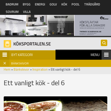
Hoppa till huvudinnehåll
BADRUM
BYGG
ENERGI
GOLV
KÖK
POOL
TRÄDGÅRD
SOVRUM
VILLA
BYT KATEGORI
MENU
BÄNKSKIVOR
Hem
»
Bänkskivor
»
Inspiration
» Ett vanligt kök - del 6
Ett vanligt kök - del 6