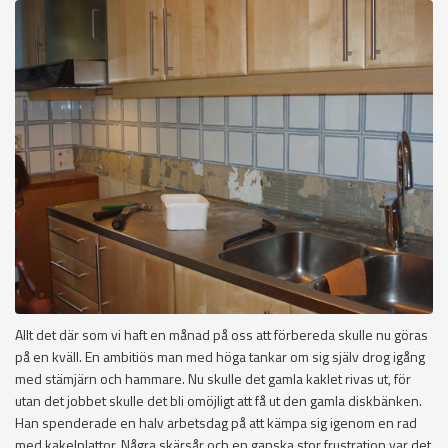
Allt det där som vi haft en månad på oss att förbereda skulle nu göras
på en kväll. En ambitiös man med höga tankar om sig själv drog igång
med stämjärn och hammare. Nu skulle det gamla kaklet rivas ut, för
utan det jobbet skulle det bli omöjligt att få ut den gamla diskbänken.
Han spenderade en halv arbetsdag på att kämpa sig igenom en rad
med kakelplattor. Några skärsår och en ganska stor frustration var det