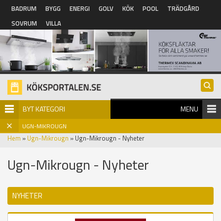
Hoppa till huvudinnehåll
BADRUM
BYGG
ENERGI
GOLV
KÖK
POOL
TRÄDGÅRD
SOVRUM
VILLA
BYT KATEGORI
MENU
UGN-MIKROUGN
Hem
»
Ugn-Mikrougn
» Ugn-Mikrougn - Nyheter
Ugn-Mikrougn - Nyheter
NYHETER