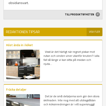
obsidiansvart.
TILL PRODUKTNYHETEN
REDAKTIONEN TIPSAR
VISA FLER
Höst ända in i köket
Visst är det härligt när regnet piskar mot
rutan och vinden viner utanför knuten? I alla
fall så länge vi kan sitta på insidan och
njuta...
Fräcka detaljer
Det är de små detaljerna som gör den stora
skillnaden. Inte nog med att utdragslådan
och köksinredningen är i ett supersnyggt