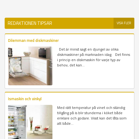
REDAKTIONEN TIPSAR
VISA FLER
Dilemman med diskmaskiner
Det är minst sagt en djungel av olika
diskmaskiner på marknaden idag. Det finns
i princip en diskmaskin för varje typ av
behov, det kan...
Ismaskin och vinkyl
Med rätt temperatur på vinet och ständig
tillgång på is blir stunderna i köket både
enklare och godare. Visst kan det låta som
att både...