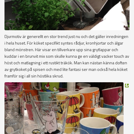
Djurmotiv är generellt en stor trend just nu och det gäller inredningen
i hela huset. För köket specifikt syntes rådjur, kronhjortar och älgar
bland mönstren. Här visar en tillverkare upp sina grytlappar och
kuddar i en brunvit mix som skulle kunna ge en väldigt vacker touch av
höst och matlagning i ett rustikt träkök. Man kan nästan känna doften
av grytkoket på spisen och med lite fantasi ser man också hela köket
framför sig i all sin höstlika skrud.