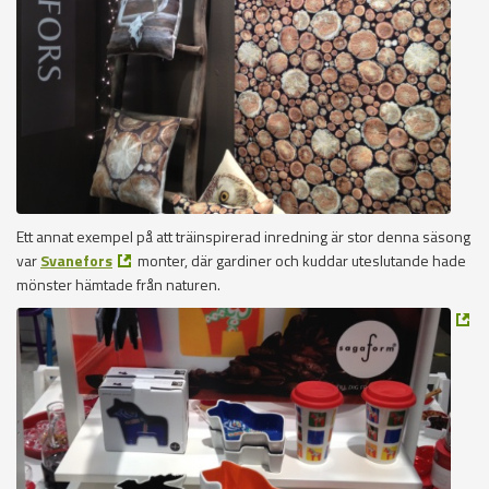
Ett annat exempel på att träinspirerad inredning är stor denna säsong
var
Svanefors
monter, där gardiner och kuddar uteslutande hade
mönster hämtade från naturen.