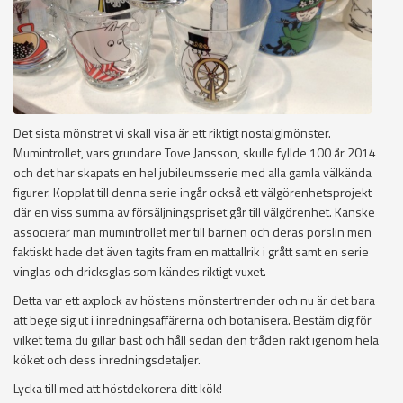
Det sista mönstret vi skall visa är ett riktigt nostalgimönster.
Mumintrollet, vars grundare Tove Jansson, skulle fyllde 100 år 2014
och det har skapats en hel jubileumsserie med alla gamla välkända
figurer. Kopplat till denna serie ingår också ett välgörenhetsprojekt
där en viss summa av försäljningspriset går till välgörenhet. Kanske
associerar man mumintrollet mer till barnen och deras porslin men
faktiskt hade det även tagits fram en mattallrik i grått samt en serie
vinglas och dricksglas som kändes riktigt vuxet.
Detta var ett axplock av höstens mönstertrender och nu är det bara
att bege sig ut i inredningsaffärerna och botanisera. Bestäm dig för
vilket tema du gillar bäst och håll sedan den tråden rakt igenom hela
köket och dess inredningsdetaljer.
Lycka till med att höstdekorera ditt kök!