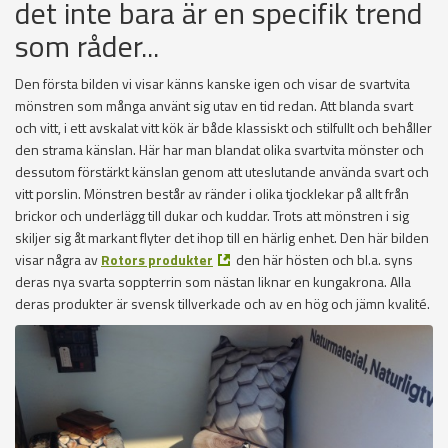
det inte bara är en specifik trend
som råder...
Den första bilden vi visar känns kanske igen och visar de svartvita
mönstren som många använt sig utav en tid redan. Att blanda svart
och vitt, i ett avskalat vitt kök är både klassiskt och stilfullt och behåller
den strama känslan. Här har man blandat olika svartvita mönster och
dessutom förstärkt känslan genom att uteslutande använda svart och
vitt porslin. Mönstren består av ränder i olika tjocklekar på allt från
brickor och underlägg till dukar och kuddar. Trots att mönstren i sig
skiljer sig åt markant flyter det ihop till en härlig enhet. Den här bilden
visar några av
Rotors produkter
den här hösten och bl.a. syns
deras nya svarta soppterrin som nästan liknar en kungakrona. Alla
deras produkter är svensk tillverkade och av en hög och jämn kvalité.