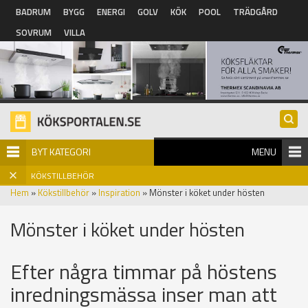
Hoppa till huvudinnehåll
BADRUM
BYGG
ENERGI
GOLV
KÖK
POOL
TRÄDGÅRD
SOVRUM
VILLA
BYT KATEGORI
MENU
KÖKSTILLBEHÖR
Hem
»
Kökstillbehör
»
Inspiration
» Mönster i köket under hösten
Mönster i köket under hösten
Efter några timmar på höstens
inredningsmässa inser man att