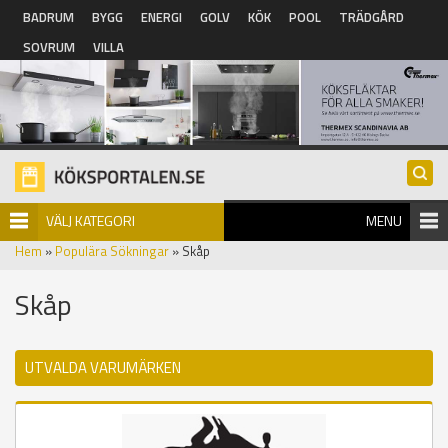
Hoppa till huvudinnehåll
BADRUM
BYGG
ENERGI
GOLV
KÖK
POOL
TRÄDGÅRD
SOVRUM
VILLA
VÄLJ KATEGORI
MENU
Hem
»
Populära Sökningar
» Skåp
Skåp
UTVALDA VARUMÄRKEN