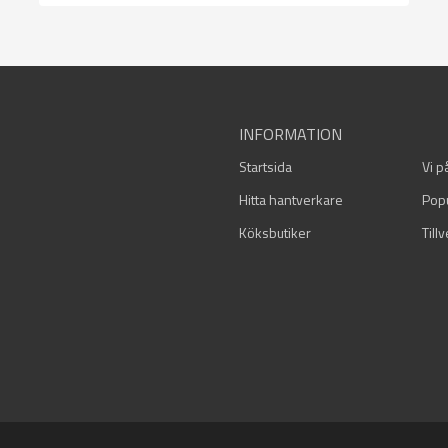
INFORMATION
Startsida
Vi p
Hitta hantverkare
Pop
Köksbutiker
Till