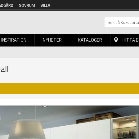
ÄDGÅRD
SOVRUM
VILLA
INSPIRATION
NYHETER
KATALOGER
HITTA 
all