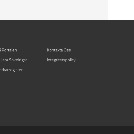
å Portalen
Kontakta Oss
ulära Sökningar
Integritetspolicy
verkarregister