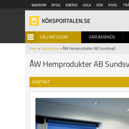
Hoppa till huvudinnehåll
BADRUM
BYGG
ENERGI
GOLV
KÖK
POOL
TR
VÄLJ KATEGORI
VARUMÄRKEN
BILDGALLERI
Hem
»
Varumärke
» ÅW Hemprodukter AB Sundsvall
ÅW Hemprodukter AB Sundsv
KONTAKT