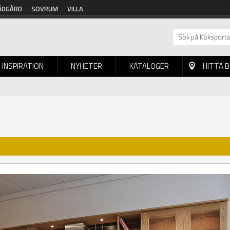
ÄDGÅRD
SOVRUM
VILLA
INSPIRATION
NYHETER
KATALOGER
HITTA 