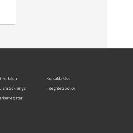
å Portalen
Kontakta Oss
ulära Sökningar
Integritetspolicy
verkarregister