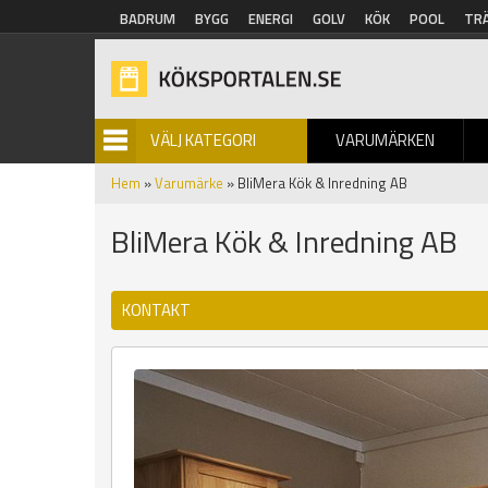
Hoppa till huvudinnehåll
BADRUM
BYGG
ENERGI
GOLV
KÖK
POOL
TR
VÄLJ KATEGORI
VARUMÄRKEN
BILDGALLERI
Hem
»
Varumärke
» BliMera Kök & Inredning AB
BliMera Kök & Inredning AB
KONTAKT