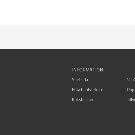
INFORMATION
Startsida
Vi p
Hitta hantverkare
Pop
Köksbutiker
Till