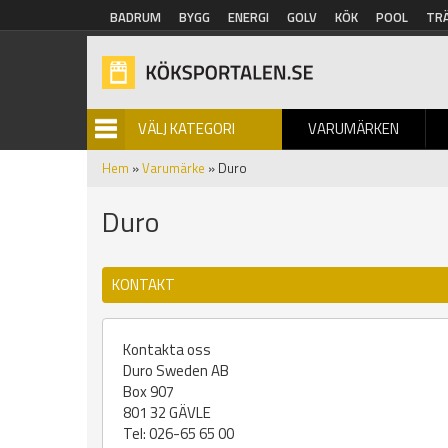
Hoppa till huvudinnehåll
BADRUM
BYGG
ENERGI
GOLV
KÖK
POOL
TR
VÄLJ KATEGORI
VARUMÄRKEN
BILDGALLERI
Hem
»
Varumärke
» Duro
Duro
KONTAKT
Kontakta oss
Duro Sweden AB
Box 907
801 32 GÄVLE
Tel: 026-65 65 00