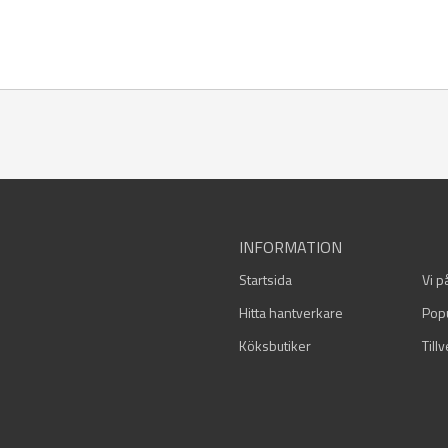
INFORMATION
Startsida
Vi p
Hitta hantverkare
Pop
Köksbutiker
Till