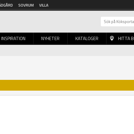
ÄDGÅRD
SOVRUM
VILLA
INSPIRATION
NYHETER
KATALOGER
HITTA 