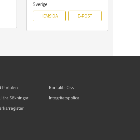
Sverige
HEMSIDA
E-POST
å Portalen
Kontakta Oss
ulära Sökningar
Integritetspolicy
verkarregister