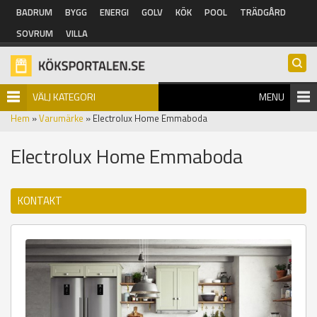
Hoppa till huvudinnehåll
BADRUM
BYGG
ENERGI
GOLV
KÖK
POOL
TRÄDGÅRD
SOVRUM
VILLA
VÄLJ KATEGORI
MENU
Hem
»
Varumärke
» Electrolux Home Emmaboda
Electrolux Home Emmaboda
KONTAKT