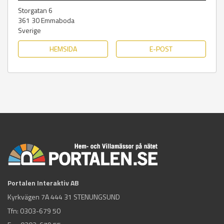
Storgatan 6
361 30
Emmaboda
Sverige
HEMSIDA
E-POST
Portalen Interaktiv AB
Kyrkvägen 7A 444 31 STENUNGSUND
Tfn:
0303-679 50