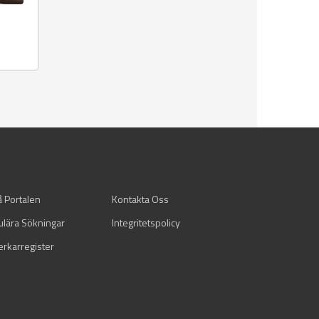
å Portalen
Kontakta Oss
ulära Sökningar
Integritetspolicy
verkarregister