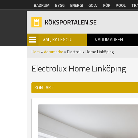
Hoppa till huvudinnehåll
BADRUM
BYGG
ENERGI
GOLV
KÖK
POOL
TR
VÄLJ KATEGORI
VARUMÄRKEN
BILDGALLERI
Hem
»
Varumärke
» Electrolux Home Linköping
Electrolux Home Linköping
KONTAKT