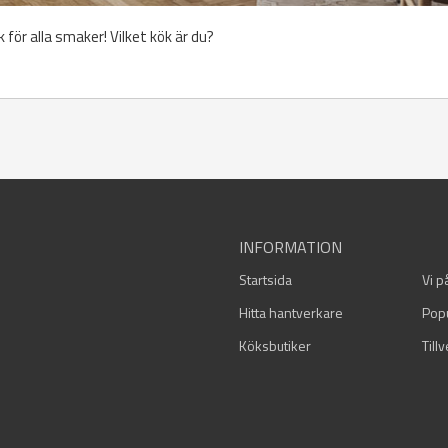
k för alla smaker! Vilket kök är du?
INFORMATION
Startsida
Vi p
Hitta hantverkare
Pop
Köksbutiker
Till