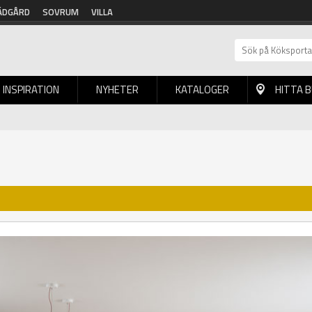
ÄDGÅRD
SOVRUM
VILLA
INSPIRATION
NYHETER
KATALOGER
HITTA 