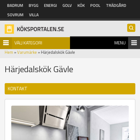
Hoppa till huvudinnehåll
BADRUM
BYGG
ENERGI
GOLV
KÖK
POOL
TRÄDGÅRD
SOVRUM
VILLA
VÄLJ KATEGORI
MENU
Hem
»
Varumärke
» Härjedalskök Gävle
Härjedalskök Gävle
KONTAKT