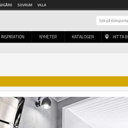
ÄDGÅRD
SOVRUM
VILLA
INSPIRATION
NYHETER
KATALOGER
HITTA 