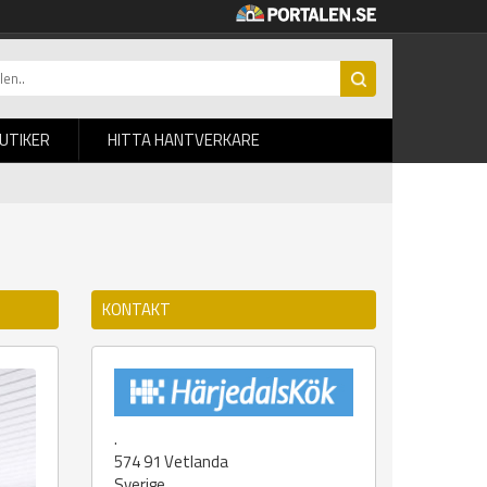
BUTIKER
HITTA HANTVERKARE
KONTAKT
.
574 91
Vetlanda
Sverige