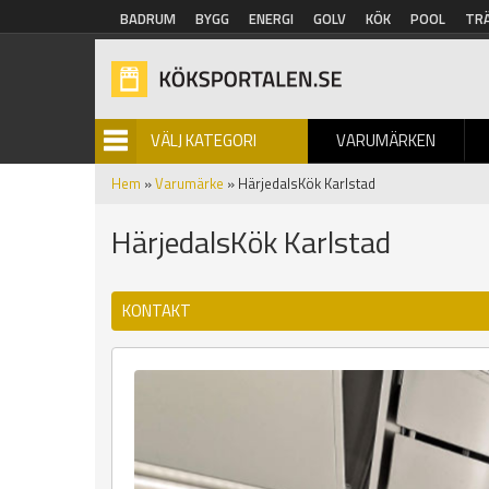
Hoppa till huvudinnehåll
BADRUM
BYGG
ENERGI
GOLV
KÖK
POOL
TR
VÄLJ KATEGORI
VARUMÄRKEN
BILDGALLERI
Hem
»
Varumärke
» HärjedalsKök Karlstad
HärjedalsKök Karlstad
KONTAKT