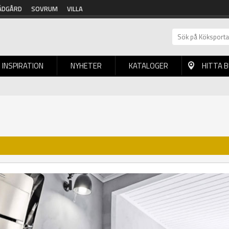
ÄDGÅRD
SOVRUM
VILLA
INSPIRATION
NYHETER
KATALOGER
HITTA 