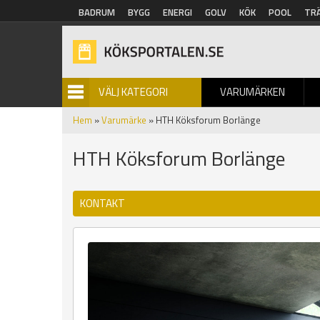
Hoppa till huvudinnehåll
BADRUM
BYGG
ENERGI
GOLV
KÖK
POOL
TR
VÄLJ KATEGORI
VARUMÄRKEN
BILDGALLERI
Hem
»
Varumärke
» HTH Köksforum Borlänge
HTH Köksforum Borlänge
KONTAKT