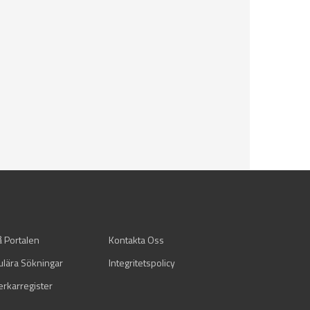
å Portalen
Kontakta Oss
ulära Sökningar
Integritetspolicy
verkarregister