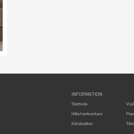
INFORMATION
Startsida
Vi p
Hitta hantverkare
Pop
Köksbutiker
Till