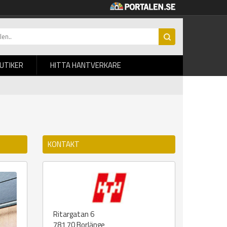
BUTIKER
HITTA HANTVERKARE
KONTAKT
Ritargatan 6
781 70
Borlänge