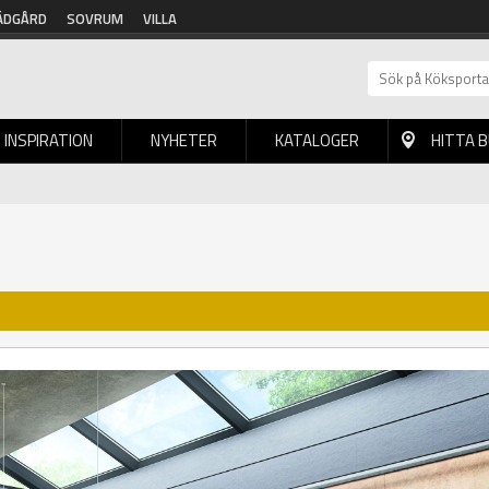
ÄDGÅRD
SOVRUM
VILLA
INSPIRATION
NYHETER
KATALOGER
HITTA 