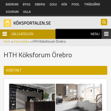
Hoppa till huvudinnehåll
BADRUM
BYGG
ENERGI
GOLV
KÖK
POOL
TRÄDGÅRD
SOVRUM
VILLA
VÄLJ KATEGORI
MENU
Hem
»
Varumärke
» HTH Köksforum Örebro
HTH Köksforum Örebro
KONTAKT