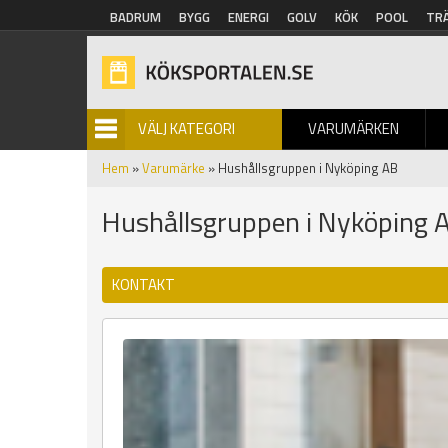
Hoppa till huvudinnehåll
BADRUM
BYGG
ENERGI
GOLV
KÖK
POOL
TR
VÄLJ KATEGORI
VARUMÄRKEN
BILDGALLERI
Hem
»
Varumärke
» Hushållsgruppen i Nyköping AB
Hushållsgruppen i Nyköping 
KONTAKT