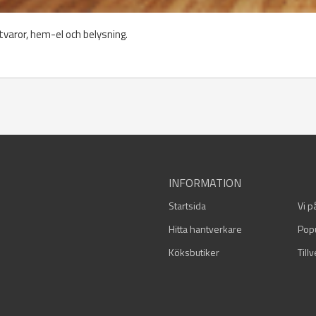
tvaror, hem-el och belysning.
INFORMATION
Startsida
Vi p
Hitta hantverkare
Pop
Köksbutiker
Till