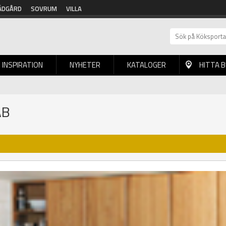
ÄDGÅRD
SOVRUM
VILLA
INSPIRATION
NYHETER
KATALOGER
HITTA 
AB