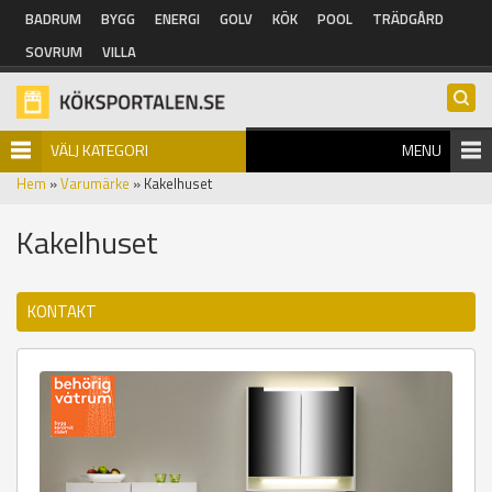
Hoppa till huvudinnehåll
BADRUM
BYGG
ENERGI
GOLV
KÖK
POOL
TRÄDGÅRD
SOVRUM
VILLA
VÄLJ KATEGORI
MENU
Hem
»
Varumärke
» Kakelhuset
Kakelhuset
KONTAKT