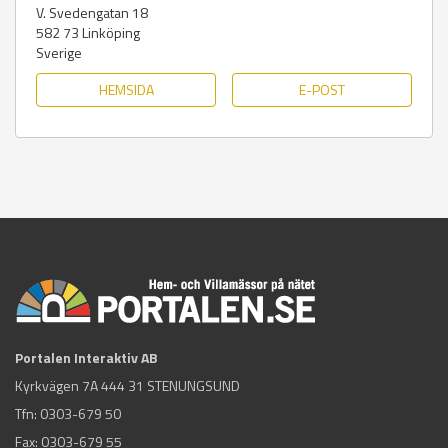
V. Svedengatan 18
582 73
Linköping
Sverige
HEMSIDA
E-POST
Portalen Interaktiv AB
Kyrkvägen 7A 444 31 STENUNGSUND
Tfn:
0303-679 50
Fax: 0303-679 55