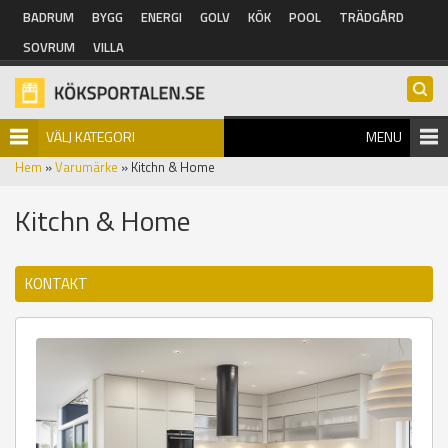
Hoppa till huvudinnehåll
BADRUM
BYGG
ENERGI
GOLV
KÖK
POOL
TRÄDGÅRD
SOVRUM
VILLA
VÄLJ KATEGORI
MENU
Hem
»
Varumärke
» Kitchn & Home
Kitchn & Home
KONTAKT