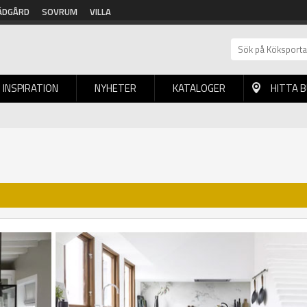
ÄDGÅRD
SOVRUM
VILLA
INSPIRATION
NYHETER
KATALOGER
HITTA 