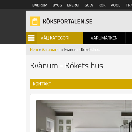
Hoppa till huvudinnehåll
BADRUM
BYGG
ENERGI
GOLV
KÖK
POOL
TR
VÄLJ KATEGORI
VARUMÄRKEN
BILDGALLERI
Hem
»
Varumärke
» Kvänum - Kökets hus
Kvänum - Kökets hus
KONTAKT